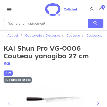
0
menu
Colichef
search
Accueil
Coutellerie / Découpe
Couteau
Couteaux Ka
KAI Shun Pro VG-0006
Couteau yanagiba 27 cm
Kai
-15%
Rupture de stock
keyboard_arrow_left
keyboard_arrow_right
Précédent
Suiva