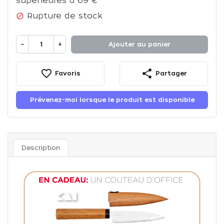
supérieures à 69 €
Rupture de stock

−
+
Ajouter au panier
favorite_border
share
Favoris
Partager
Prévenez-moi lorsque le produit est disponible
Description