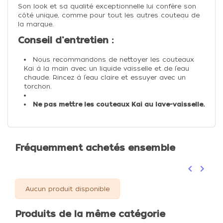
Son look et sa qualité exceptionnelle lui confère son
côté unique, comme pour tout les autres couteau de
la marque.
Conseil d'entretien :
Nous recommandons de nettoyer les couteaux
Kai à la main avec un liquide vaisselle et de l’eau
chaude. Rincez à l’eau claire et essuyer avec un
torchon.
Ne pas mettre les couteaux Kai au lave-vaisselle.
Fréquemment achetés ensemble
keyboard_arrow_left
keyboard_arrow_right
Précéden
Suivan
Aucun produit disponible
Produits de la même catégorie