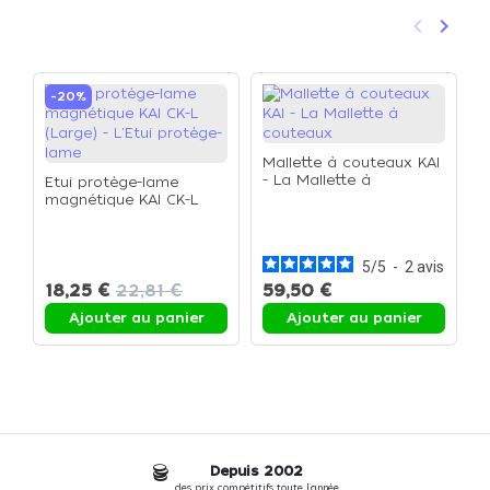
keyboard_arrow_left
keyboard_arrow_right
Précéden
Suivan
-20%
Mallette à couteaux KAI
- La Mallette à
Etui protège-lame
couteaux
magnétique KAI CK-L
K
(Large) - L'Etui protège-
d
lame
(
c
5
/
5
-
2
avis
18,25 €
22,81 €
59,50 €
1
Ajouter au panier
Ajouter au panier
Depuis 2002
des prix compétitifs toute l'année