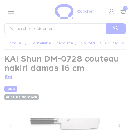
Panneau de gestion des cookies
0
menu
Colichef
search
Accueil
Coutellerie / Découpe
Couteau
Couteaux Ka
KAI Shun DM-0728 couteau
nakiri damas 16 cm
Kai
-20%
Rupture de stock
keyboard_arrow_left
keyboard_arrow_right
Précédent
Suiva