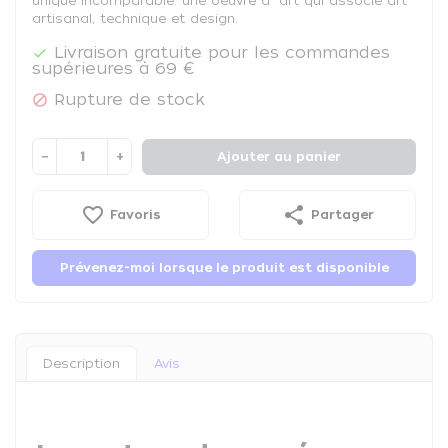
unique incomparable: une oeuvre d´art qui associe art
artisanal, technique et design.
Livraison gratuite pour les commandes

supérieures à 69 €
Rupture de stock

−
+
Ajouter au panier
favorite_border
share
Favoris
Partager
Prévenez-moi lorsque le produit est disponible
Description
Avis