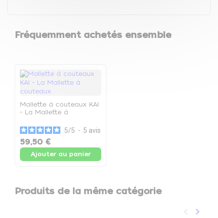
Fréquemment achetés ensemble
Mallette à couteaux KAI
- La Mallette à
couteaux
5
/
5
-
5
avis
59,50 €
Ajouter au panier
Produits de la même catégorie
keyboard_arrow_left
keyboard_arrow_right
Précéden
Suivan