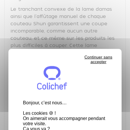
Le tranchant convexe de la lame damas
ainsi que l'affûtage manuel de chaque
couteau Shun garantissent une coupe
incomparable, comme aucun autre
couteau, et ce même sur les produits les
plus difficiles à couper. Cette lame
tranchante, associée au poids équilibré du
Continuer sans
couteau, permet un travail sans fatigue.
accepter
Le raffinage de la belle veinure naturelle
de l´acier damassé confère à chaque
couteau Shun un caractère individuel.
Chaque couteau Shun devient ainsi une
pièce unique incomparable: une oeuvre d
Bonjour, c’est nous…
´art qui associe art artisanal, technique et
Les cookies 🍪 !
design.
On aimerait vous accompagner pendant
votre visite.
Conseil d'entretien :
Ça vous va ?