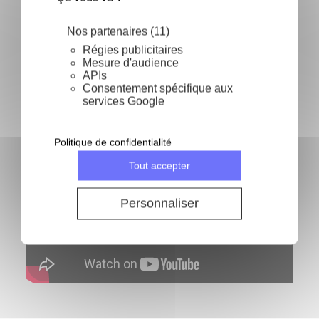
Nous recommandons de nettoyer les
Nos partenaires (11)
couteaux Kai à la main avec un liquide
Régies publicitaires
vaisselle et de l’eau chaude. Rincez à
Mesure d'audience
l’eau claire et essuyer avec un torchon.
APIs
Ne pas mettre les couteaux Kai au
Consentement spécifique aux
services Google
lave-vaisselle.
Politique de confidentialité
Tout accepter
Personnaliser