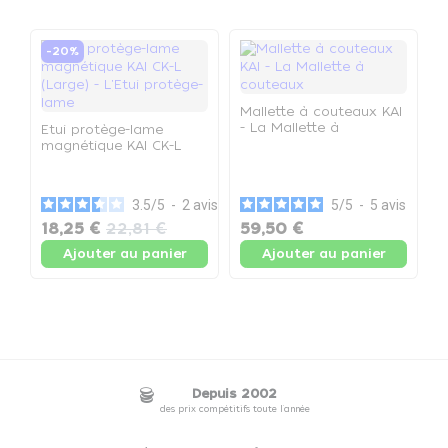
-20%
Mallette à couteaux KAI
- La Mallette à
Etui protège-lame
couteaux
magnétique KAI CK-L
K
(Large) - L'Etui protège-
d
lame
(
c
3.5
/
5
-
2
avis
5
/
5
-
5
avis
18,25 €
22,81 €
59,50 €
1
Ajouter au panier
Ajouter au panier
Depuis 2002
des prix compétitifs toute l'année