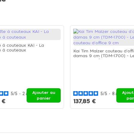
e à couteaux KAI - La
e à couteaux
Kai Tim Malzer couteau d'off
damas 9 cm (TDM-1700) - L
couteau d'office 9 cm
Ajouter au
Ajout
5
/
5
-
2
avis
5
/
5
-
8
avis
panier
pan
 €
137,85 €