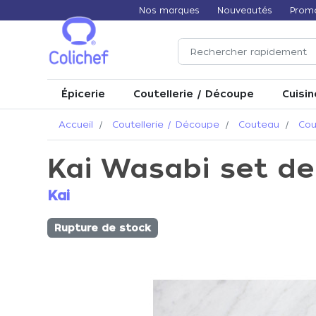
Nos marques
Nouveautés
Prom
Épicerie
Coutellerie / Découpe
Cuisin
Accueil
Coutellerie / Découpe
Couteau
Cou
Kai Wasabi set de
Kai
Rupture de stock