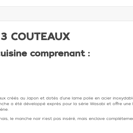
E 3 COUTEAUX
uisine comprenant :
aux créés au Japon et dotés d‘une lame polie en acier inoxydab
nche a été développé exprès pour la série Wasabi et offre un
lène.
onais, le manche noir n‘est pas inséré, mais enclave complèteme