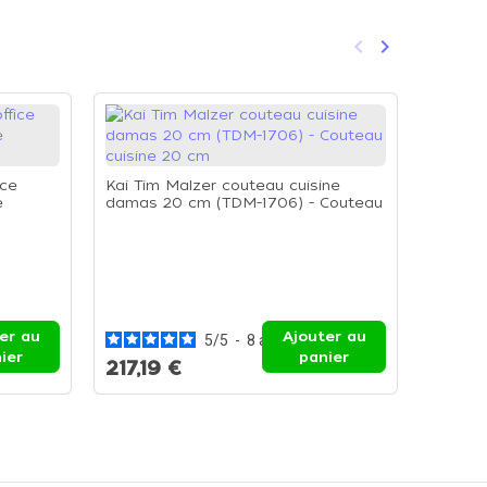
keyboard_arrow_left
keyboard_arrow_right
Précédent
Suivant
ice
Kai Tim Malzer couteau cuisine
e
damas 20 cm (TDM-1706) - Couteau
cuisine 20 cm
Kai Ti
24 cm 
tranch
er au
Ajouter au
5
/
5
-
8
avis
ier
panier
217,19 €
213,2