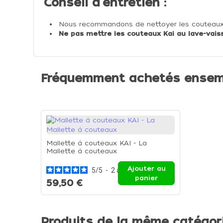
Conseil d'entretien :
Nous recommandons de nettoyer les couteaux Kai
Ne pas mettre les couteaux Kai au lave-vaiss
Fréquemment achetés ensem
Mallette à couteaux KAI - La
Mallette à couteaux
Ajouter au
5
/
5
-
2
avis
panier
59,50 €
Produits de la même catégor