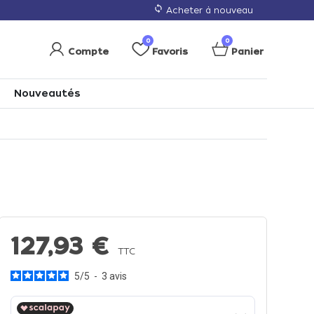
loop
Acheter à nouveau
0
0
Compte
Favoris
Panier
Nouveautés
127,93 €
TTC
5
/
5
-
3
avis