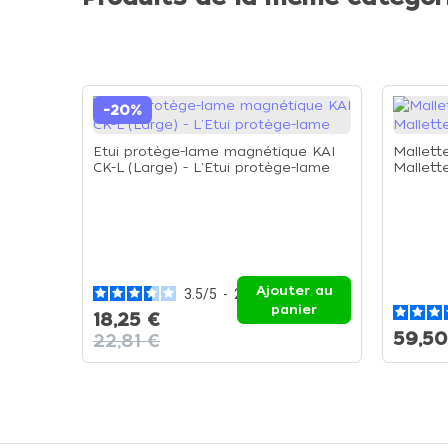
-20%
Etui protège-lame magnétique KAI
Mallett
CK-L (Large) - L'Etui protège-lame
Mallett
Ajouter au
3.5
/
5
-
2
avis
panier
18,25 €
59,50
22,81 €