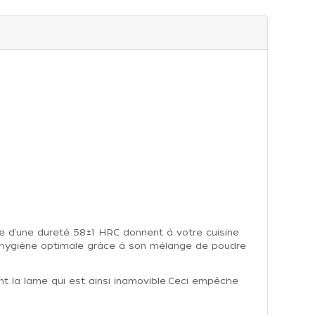
le d‘une dureté 58±1 HRC donnent à votre cuisine
e hygiène optimale grâce à son mélange de poudre
nt la lame qui est ainsi inamovible.Ceci empêche