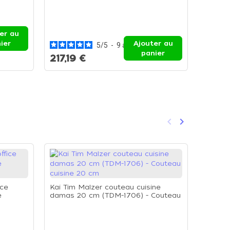
Coutea
Coutea
er au
ier
Ajouter au
5
/
5
-
9
avis
panier
217,19 €
88,2
keyboard_arrow_left
keyboard_arrow_right
Précédent
Suivant
ice
Kai Tim Malzer couteau cuisine
e
damas 20 cm (TDM-1706) - Couteau
cuisine 20 cm