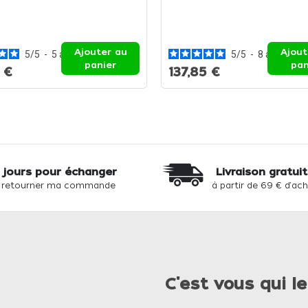
Ajouter au
Ajout
5
/
5
-
5
avis
5
/
5
-
8
avis
panier
pan
 €
137,85 €
 jours pour échanger
Livraison gratui
 retourner ma commande
à partir de 69 € d'ac
C'est vous qui le