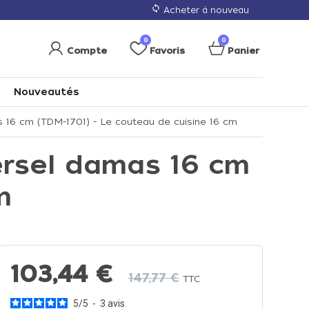
loop
Acheter à nouveau
0
0
Compte
Favoris
Panier
Nouveautés
 16 cm (TDM-1701) - Le couteau de cuisine 16 cm
ersel damas 16 cm
m
103,44 €
147,77 €
TTC
5
/
5
-
3
avis