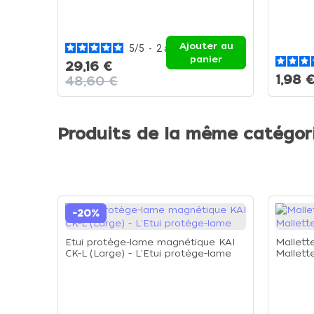
Ajouter au
5
/
5
-
2
avis
panier
29,16 €
1,98 
48,60 €
Produits de la même catégor
-20%
Etui protège-lame magnétique KAI
Mallett
CK-L (Large) - L'Etui protège-lame
Mallett