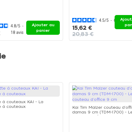
Ajout
4.5
/
5
-
6
avis
Ajouter au
pan
4.8
/
5
-
15,62 €
panier
18
avis
€
20,83 €
ie
e à couteaux KAI - La
e à couteaux
Kai Tim Malzer couteau d'off
damas 9 cm (TDM-1700) - L
couteau d'office 9 cm