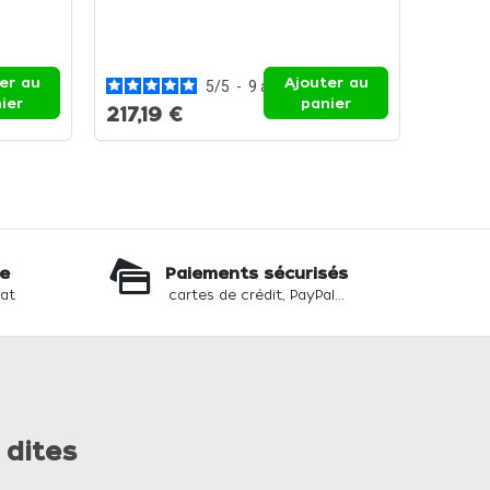
Kai Ti
24 cm 
tranch
er au
Ajouter au
5
/
5
-
9
avis
ier
panier
217,19 €
213,2
te
Paiements sécurisés
hat
cartes de crédit, PayPal...
 dites