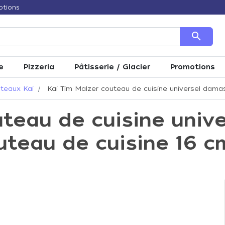
otions
search
e
Pizzeria
Pâtisserie / Glacier
Promotions
teaux Kai
Kai Tim Malzer couteau de cuisine universel damas
uteau de cuisine univ
uteau de cuisine 16 c