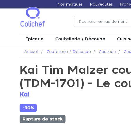
Nos marques
Nouveautés
Prom
Épicerie
Coutellerie / Découpe
Cuisin
Accueil
Coutellerie / Découpe
Couteau
Cou
Kai Tim Malzer co
(TDM-1701) - Le co
Kai
-30%
Rupture de stock