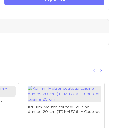
disponible
keyboard_arrow_left
keyboard_arrow_right
Précédent
Suivant
 -
Kai Tim Malzer couteau cuisine
damas 20 cm (TDM-1706) - Couteau
cuisine 20 cm