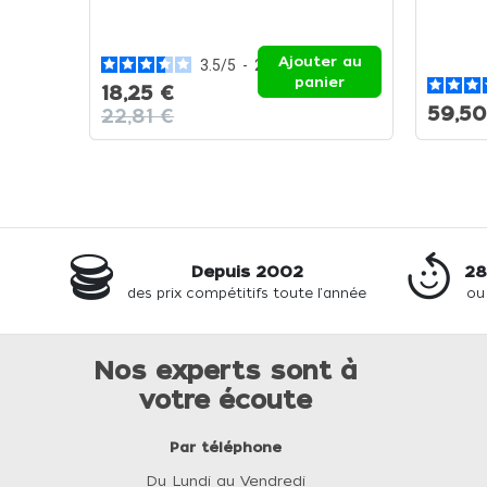
Ajouter au
3.5
/
5
-
2
avis
panier
18,25 €
59,50
22,81 €
Depuis 2002
28
des prix compétitifs toute l'année
ou
Nos experts sont à
votre écoute
Par téléphone
Du Lundi au Vendredi