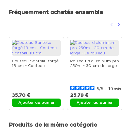
Fréquemment achetés ensemble
keyboard_arrow_left
keyboard_arrow_right
Précéden
Suivan
Couteau Santoku forgé
Rouleau d'aluminium pro
18 cm - Couteau
250m - 30 cm de large
Santoku 18 cm
- Le rouleau
P
c
5
/
5
-
10
avis
35,70 €
25,79 €
7
Ajouter au panier
Ajouter au panier
Produits de la même catégorie