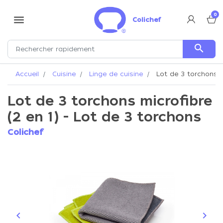
0
menu
Colichef
search
Accueil
Cuisine
Linge de cuisine
Lot de 3 torchons mi
Lot de 3 torchons microfibre
(2 en 1) - Lot de 3 torchons
Colichef
keyboard_arrow_left
keyboard_arrow_right
Précédent
Suiva