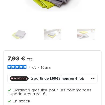
7,93 €
TTC
4.7
/
5
-
10
avis
Livraison gratuite pour les commandes

supérieures à 69 €
En stock
