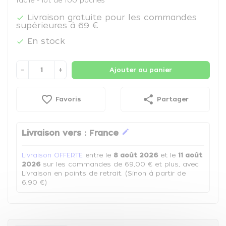
facile - lot de 100 poches
Livraison gratuite pour les commandes

supérieures à 69 €
En stock

−
+
Ajouter au panier
favorite_border
share
Favoris
Partager
edit
Livraison vers :
France
Livraison OFFERTE
entre le
8 août 2026
et le
11 août
2026
sur les commandes de 69,00 € et plus, avec
Livraison en points de retrait. (Sinon à partir de
6,90 €)