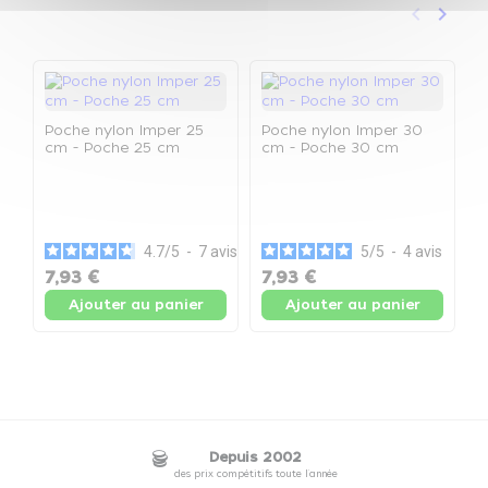
keyboard_arrow_left
keyboard_arrow_right
Précéden
Suivan
Poche nylon Imper 25
Poche nylon Imper 30
cm - Poche 25 cm
cm - Poche 30 cm
P
c
4.7
/
5
-
7
avis
5
/
5
-
4
avis
7,93 €
7,93 €
9
Ajouter au panier
Ajouter au panier
Depuis 2002
des prix compétitifs toute l'année