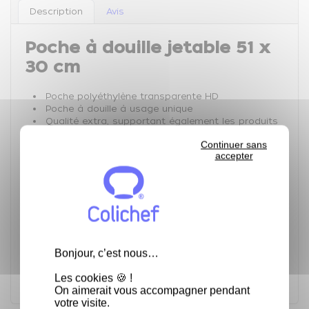
Description
Avis
Poche à douille jetable 51 x
30 cm
Poche polyéthylène transparente HD
Poche à douille à usage unique
Qualité extra, supportant également les produits
chauds (jusque 70°C).
Continuer sans
Epaisseur de 70 microns.
accepter
Grande ouverture de 30 cm.
Le distributeur carton contient 100 poches,
détachables par pré-découpe.
Caractéristiques Techniques :
Longueur: 51 cm
Largeur: 30 cm
Bonjour, c’est nous…
Epaisseur: 70 microns
Boîte distributrice de 100 poches
Les cookies 🍪 !
On aimerait vous accompagner pendant
votre visite.