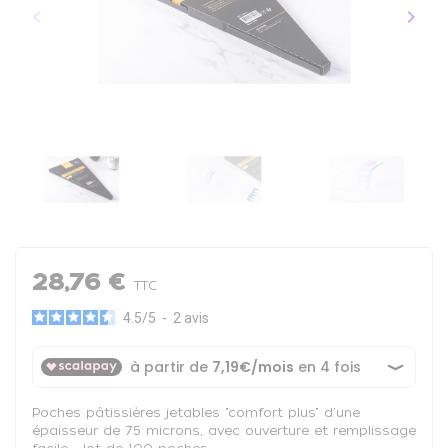
keyboard_arrow_left
keyboard_arrow_right
Précédent
Suiva
28,76 €
TTC
4.5
/
5
-
2
avis
Poches pâtissières jetables "comfort plus" d'une
épaisseur de 75 microns, avec ouverture et remplissage