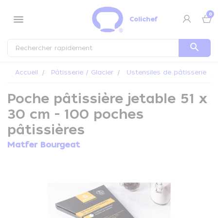
Panneau de gestion des cookies
0
menu
Colichef
search
Accueil
Pâtisserie / Glacier
Ustensiles de pâtisserie
Poche pâtissière jetable 51 x
30 cm - 100 poches
pâtissières
Matfer Bourgeat