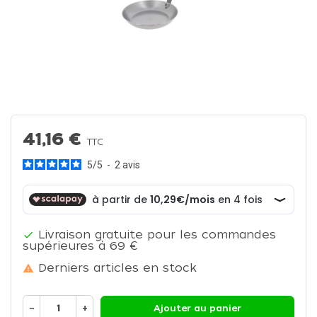
41,16 €
TTC
5
/
5
-
2
avis
Livraison gratuite pour les commandes

supérieures à 69 €
Derniers articles en stock

−
+
Ajouter au panier