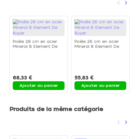
keyboard_arrow_left
keyboard_arrow_right
Précéden
Suivan
Poêle 28 cm en acier
Poêle 26 cm en acier
Mineral B Element De
Mineral B Element De
Buyer
Buyer
P
f
e
68,33 €
55,83 €
Ajouter au panier
Ajouter au panier
Produits de la même catégorie
keyboard_arrow_left
keyboard_arrow_right
Précéden
Suivan