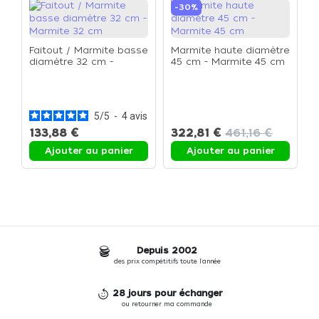
-30%
Faitout / Marmite basse
Marmite haute diamètre
diamètre 32 cm -
45 cm - Marmite 45 cm
Marmite 32 cm
C
3
5
/
5
-
4
avis
133,88 €
322,81 €
461,16 €
Ajouter au panier
Ajouter au panier
Depuis 2002
des prix compétitifs toute l'année
28 jours pour échanger
ou retourner ma commande