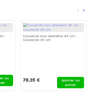
keyboard_arrow_left
keyboard_arrow_right
Précédent
Suivant
-18%
cm -
Couvercle inox diamètre 45 cm -
Couvercle 45 cm
Grill ca
er au
78,35 €
88,6
Ajouter au
ier
108,1
panier