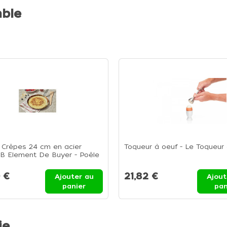
ble
 Crêpes 24 cm en acier
Toqueur à oeuf - Le Toqueur
 B Element De Buyer - Poêle
es 24 cm
 €
21,82 €
Ajouter au
Ajout
panier
pan
ie