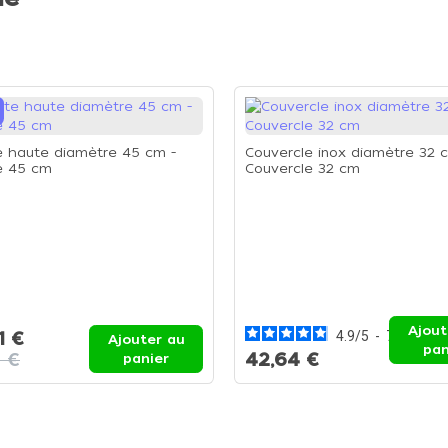
 haute diamètre 45 cm -
Couvercle inox diamètre 32 
e 45 cm
Couvercle 32 cm
Ajout
1 €
4.9
/
5
-
7
avis
Ajouter au
pan
6 €
42,64 €
panier