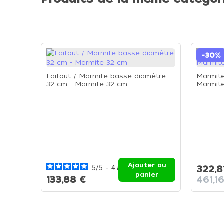
-30%
Faitout / Marmite basse diamètre
Marmite
32 cm - Marmite 32 cm
Marmit
Ajouter au
5
/
5
-
4
avis
322,8
panier
133,88 €
461,1