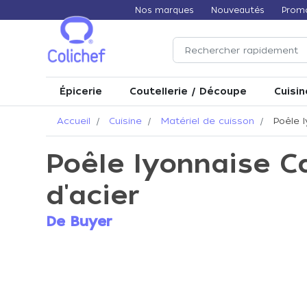
Nos marques
Nouveautés
Prom
Épicerie
Coutellerie / Découpe
Cuisin
Accueil
Cuisine
Matériel de cuisson
Poêle l
Poêle lyonnaise C
d'acier
De Buyer