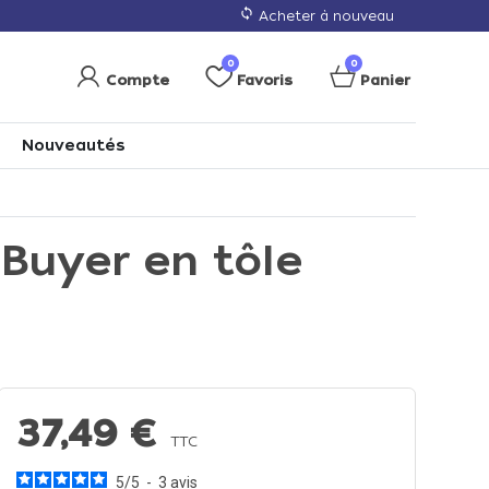
loop
Acheter à nouveau
0
0
Compte
Favoris
Panier
Nouveautés
Buyer en tôle
37,49 €
TTC
5
/
5
-
3
avis