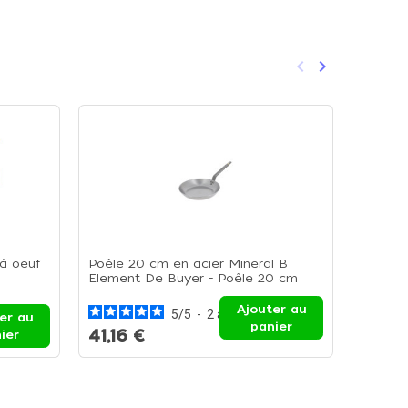
keyboard_arrow_left
keyboard_arrow_right
Précédent
Suivant
 à oeuf
Poêle 20 cm en acier Mineral B
Poêle 2
Element De Buyer - Poêle 20 cm
Elemen
Ajouter au
5
/
5
-
2
avis
68,3
er au
panier
41,16 €
ier