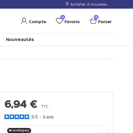
loop
Acheter à nouveau
0
0
Compte
Favoris
Panier
Nouveautés
6,94 €
TTC
5
/
5
-
6
avis