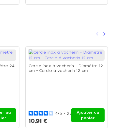
keyboard_arrow_left
keyboard_arrow_right
Précédent
Suivant
ètre 24
Cercle inox à vacherin - Diamètre 12
cm - Cercle à vacherin 12 cm
Cercle 
cm - C
er au
Ajouter au
4
/
5
-
2
avis
ier
panier
10,91 €
16,86