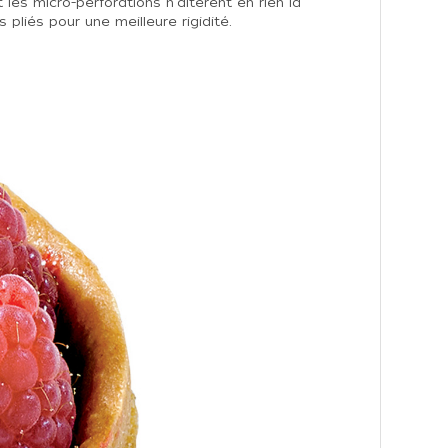
les micro-perforations n'altèrent en rien la
pliés pour une meilleure rigidité.