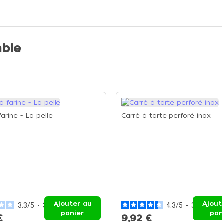
ble
farine - La pelle
Carré à tarte perforé inox
Ajouter au
Ajout
3.3
/
5
-
3
avis
4.3
/
5
-
3
avis
panier
pan
€
9,92 €