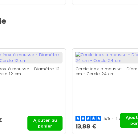
ie
inox à mousse - Diamètre 12
Cercle inox à mousse - Diam
rcle 12 cm
cm - Cercle 24 cm
Ajout
5
/
5
-
1
avis
€
Ajouter au
pan
13,88 €
panier