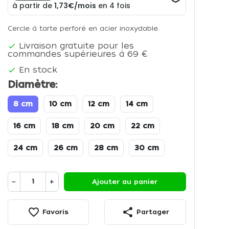
Cercle à tarte perforé en acier inoxydable.
Livraison gratuite pour les

commandes supérieures à 69 €
En stock

Diamètre:
8 cm
10 cm
12 cm
14 cm
16 cm
18 cm
20 cm
22 cm
24 cm
26 cm
28 cm
30 cm
−
+
Ajouter au panier
favorite_border
share
Favoris
Partager