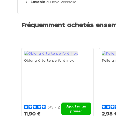
Lavable
au lave vaisselle
Fréquemment achetés ensem
Oblong à tarte perforé inox
Pelle à 
Ajouter au
5
/
5
-
2
avis
panier
11,90 €
2,98 