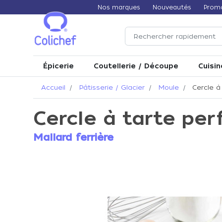
Nos marques
Nouveautés
Prom
Épicerie
Coutellerie / Découpe
Cuisin
Accueil
Pâtisserie / Glacier
Moule
Cercle à 
Cercle à tarte per
Mallard ferrière