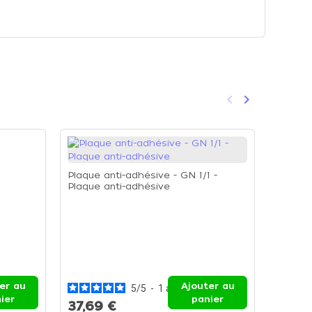
keyboard_arrow_left
keyboard_arrow_right
Précédent
Suivant
Plaque anti-adhésive - GN 1/1 -
Plaque anti-adhésive
Boîte d
Boîte 
er au
Ajouter au
5
/
5
-
1
avis
ier
panier
37,69 €
20,8