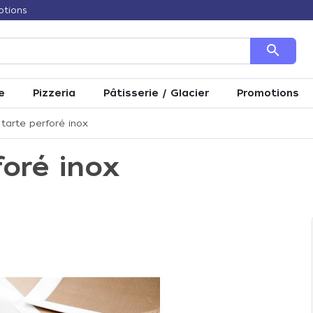
otions
search
e
Pizzeria
Pâtisserie / Glacier
Promotions
tarte perforé inox
foré inox