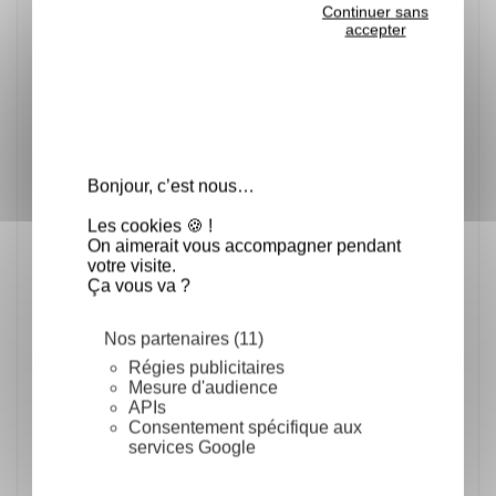
Continuer sans
accepter
Bonjour, c’est nous…
Les cookies 🍪 !
On aimerait vous accompagner pendant
votre visite.
Ça vous va ?
Nos partenaires (11)
Caractéristiques Techniques :
Régies publicitaires
Mesure d'audience
APIs
Dimension:
au choix de 8x8 cm à 22x22 cm
Consentement spécifique aux
Hauteur:
2 cm
services Google
Perforation:
1 mm
Matériau
: 100 % inox
Lavable
au lave vaisselle