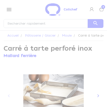
Panneau de gestion des cookies
0
menu
Colichef
search
Accueil
Pâtisserie / Glacier
Moule
Carré à tarte perf
Carré à tarte perforé inox
Mallard ferrière
keyboard_arrow_left
keyboard_arrow_right
Précédent
Suiva