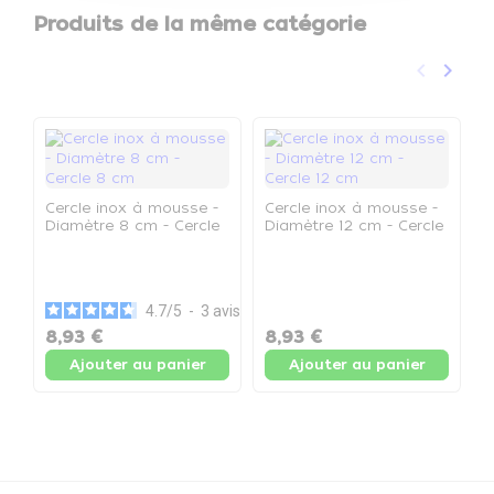
Produits de la même catégorie
keyboard_arrow_left
keyboard_arrow_right
Précéden
Suivan
Cercle inox à mousse -
Cercle inox à mousse -
Diamètre 8 cm - Cercle
Diamètre 12 cm - Cercle
8 cm
12 cm
C
D
2
4.7
/
5
-
3
avis
8,93 €
8,93 €
1
Ajouter au panier
Ajouter au panier