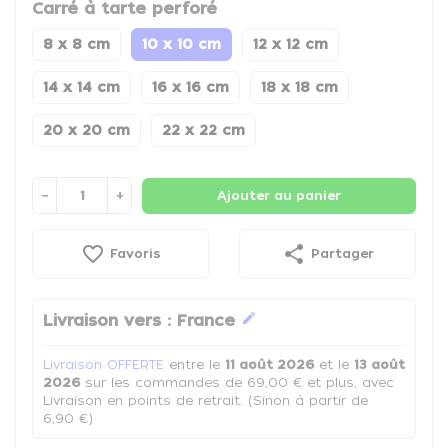
Carré à tarte perforé
8 x 8 cm
10 x 10 cm
12 x 12 cm
14 x 14 cm
16 x 16 cm
18 x 18 cm
20 x 20 cm
22 x 22 cm
−
+
Ajouter au panier
favorite_border
share
Favoris
Partager
edit
Livraison vers :
France
Livraison OFFERTE
entre le
11 août 2026
et le
13 août
2026
sur les commandes de 69,00 € et plus, avec
Livraison en points de retrait. (Sinon à partir de
6,90 €)