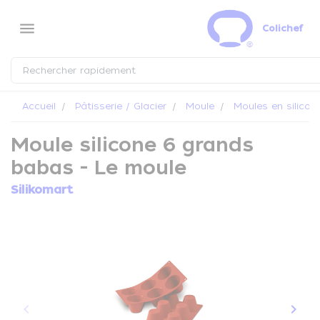
Panneau de gestion des cookies
menu
Colichef
Accueil
Pâtisserie / Glacier
Moule
Moules en silicon
Moule silicone 6 grands
babas - Le moule
Silikomart
keyboard_arrow_left
keyboard_arrow_right
Précédent
Suiva