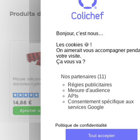
Produits de la même catégorie
keyboard_arrow_left
keyboard_arrow_right
Précéden
Suivan
Bonjour, c’est nous…
Les cookies 🍪 !
On aimerait vous accompagner penda
votre visite.
Ça vous va ?
Nos partenaires (11)
Moule silicone 12
Moule silicone 16 petits
M
darioles-cylindres - Le
fours ovales - Le moule
t
Régies publicitaires
moule
Mesure d'audience
5
/
5
-
4
avis
5
/
5
-
1
avis
APIs
Consentement spécifique aux
14,88 €
12,89 €
1
services Google
Ajouter au panier
Ajouter au panier
Politique de confidentialité
Tout accepter