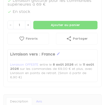
Livraison gratuite pour les commandes

supérieures à 69 €
En stock

−
+
Ajouter au panier
favorite_border
share
Favoris
Partager
edit
Livraison vers :
France
Livraison OFFERTE
entre le
8 août 2026
et le
11 août
2026
sur les commandes de 69,00 € et plus, avec
Livraison en points de retrait. (Sinon à partir de
6,90 €)
Description
Avis