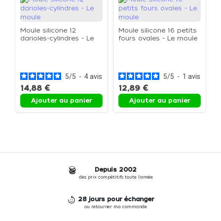
Moule silicone 12
Moule silicone 16 petits
darioles-cylindres - Le
fours ovales - Le moule
moule
M
t
5
/
5
-
4
avis
5
/
5
-
1
avis
14,88 €
12,89 €
1
Ajouter au panier
Ajouter au panier
Depuis 2002
des prix compétitifs toute l'année
28 jours pour échanger
ou retourner ma commande