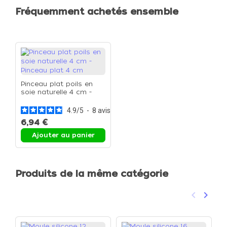
Fréquemment achetés ensemble
Pinceau plat poils en
soie naturelle 4 cm -
Pinceau plat 4 cm
4.9
/
5
-
8
avis
6,94 €
Ajouter au panier
Produits de la même catégorie
keyboard_arrow_left
keyboard_arrow_right
Précéden
Suivan