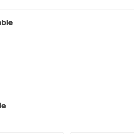
ble
ie