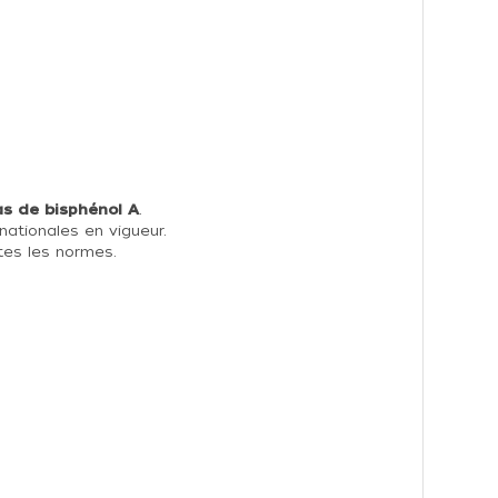
as de bisphénol A
.
ationales en vigueur.
utes les normes.