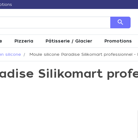
otions
search
e
Pizzeria
Pâtisserie / Glacier
Promotions
n silicone
Moule silicone Paradise Silikomart professionnel -
adise Silikomart profe