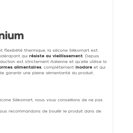
inium
 flexibilité thermique, la silicone Silikomart est
ntidérapant qui
résiste au vieillissement
. Depuis
uction est strictement italienne et qu'elle utilise la
ormes alimentaires
, complètement
inodore
et qui
e garantir une pleine alimentarité du produit.
licone Silikomart, nous vous conseillons de ne pas
vous recommandons de bouillir le produit dans de