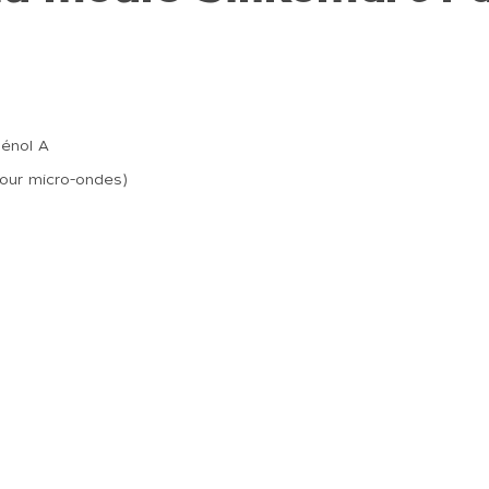
hénol A
 four micro-ondes)