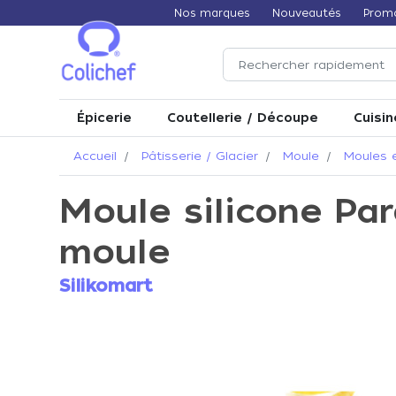
Nos marques
Nouveautés
Prom
Épicerie
Coutellerie / Découpe
Cuisin
Accueil
Pâtisserie / Glacier
Moule
Moules e
Moule silicone Par
moule
Silikomart