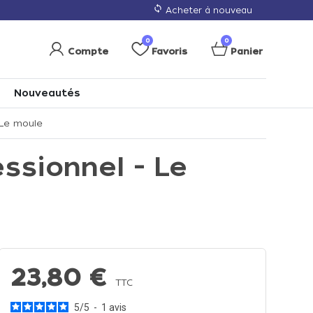
loop
Acheter à nouveau
0
0
Compte
Favoris
Panier
Nouveautés
 Le moule
ssionnel - Le
23,80 €
TTC
5
/
5
-
1
avis