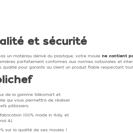
alité et sécurité
nt pas un matériau dérivé du plastique, votre moule
ne contient p
remières parfaitement conformes aux normes nationales et intern
 qualité pour garantir au client un produit fiable respectant to
olichef
x de la gamme Silikomart et
le qui vous permettra de réaliser
fs pâtissiers.
abrication 100% made in Italy, et
nol A).
% sur la qualité de ses moules !