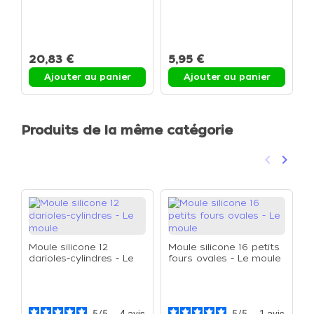
M
f
20,83 €
5,95 €
1
Ajouter au panier
Ajouter au panier
Produits de la même catégorie
keyboard_arrow_left
keyboard_arrow_right
Précéden
Suivan
Moule silicone 12
Moule silicone 16 petits
darioles-cylindres - Le
fours ovales - Le moule
moule
M
t