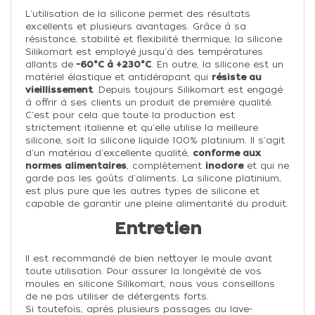
L'utilisation de la silicone permet des résultats
excellents et plusieurs avantages. Grâce à sa
résistance, stabilité et flexibilité thermique, la silicone
Silikomart est employé jusqu'à des températures
allants de
-60°C à +230°C
. En outre, la silicone est un
matériel élastique et antidérapant qui
résiste au
vieillissement
. Depuis toujours Silikomart est engagé
à offrir à ses clients un produit de première qualité.
C'est pour cela que toute la production est
strictement italienne et qu'elle utilise la meilleure
silicone, soit la silicone liquide 100% platinium. Il s'agit
d'un matériau d'excellente qualité,
conforme aux
normes alimentaires
, complètement
inodore
et qui ne
garde pas les goûts d'aliments. La silicone platinium,
est plus pure que les autres types de silicone et
capable de garantir une pleine alimentarité du produit.
Entretien
Il est recommandé de bien nettoyer le moule avant
toute utilisation.
Pour assurer la longévité de vos
moules en silicone Silikomart, nous vous conseillons
de ne pas utiliser de détergents forts.
Si toutefois, après plusieurs passages au lave-