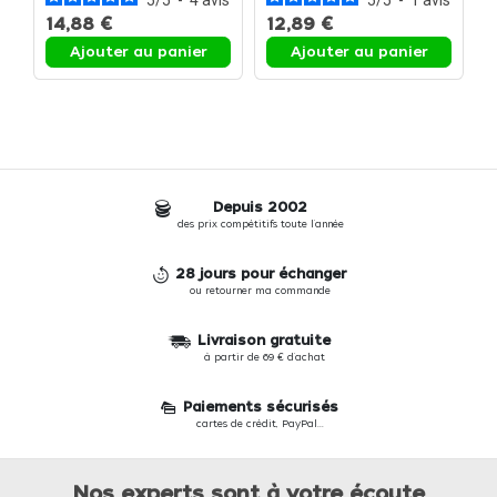
5
/
5
-
4
avis
5
/
5
-
1
avis
14,88 €
12,89 €
1
Ajouter au panier
Ajouter au panier
Depuis 2002
des prix compétitifs toute l'année
28 jours pour échanger
ou retourner ma commande
Livraison gratuite
à partir de 69 € d'achat
Paiements sécurisés
cartes de crédit, PayPal...
Nos experts sont à votre écoute