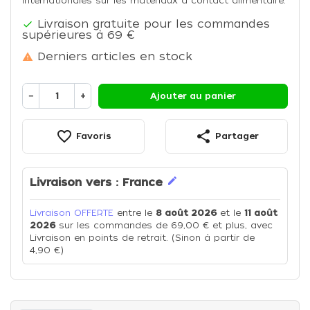
internationales sur les matériaux à contact alimentaire.
Livraison gratuite pour les commandes

supérieures à 69 €
Derniers articles en stock

−
+
Ajouter au panier
favorite_border
share
Favoris
Partager
edit
Livraison vers :
France
Livraison OFFERTE
entre le
8 août 2026
et le
11 août
2026
sur les commandes de 69,00 € et plus, avec
Livraison en points de retrait. (Sinon à partir de
4,90 €)