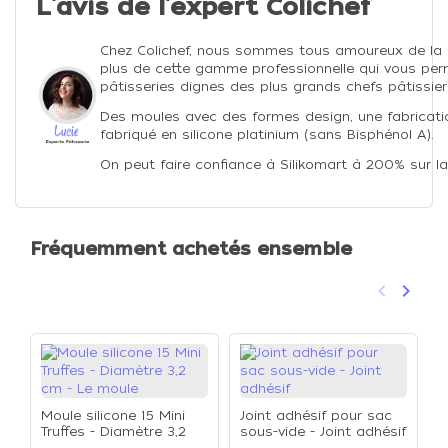
L'avis de l'expert Colichef
Chez Colichef, nous sommes tous amoureux de la
plus de cette gamme professionnelle qui vous perm
pâtisseries dignes des plus grands chefs pâtissier
Des moules avec des formes design, une fabricatio
fabriqué en silicone platinium (sans Bisphénol A).
On peut faire confiance à Silikomart à 200% sur la
Fréquemment achetés ensemble
keyboard_arrow_left
keyboard_arrow_right
Précéden
Suivan
Moule silicone 15 Mini
Joint adhésif pour sac
Truffes - Diamètre 3,2
sous-vide - Joint adhésif
cm - Le moule