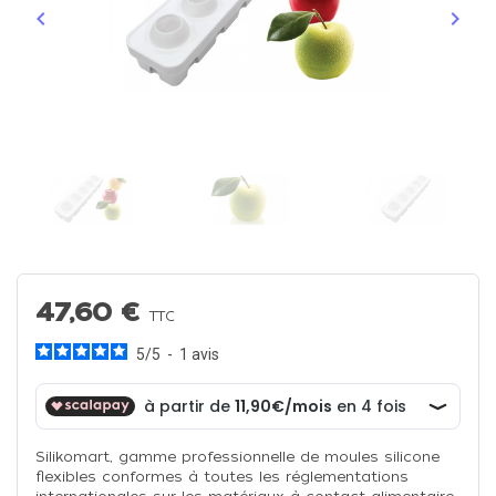
keyboard_arrow_left
keyboard_arrow_right
Précédent
Suiva
47,60 €
TTC
5
/
5
-
1
avis
Silikomart, gamme professionnelle de moules silicone
flexibles conformes à toutes les réglementations