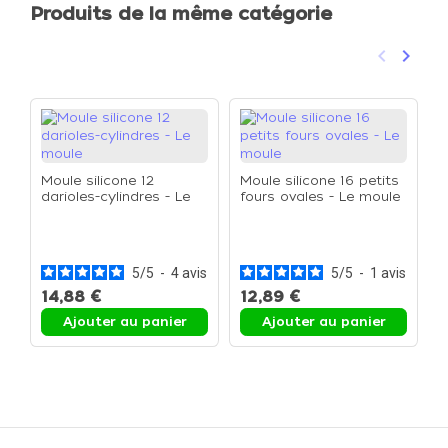
Produits de la même catégorie
keyboard_arrow_left
keyboard_arrow_right
Précéden
Suivan
Moule silicone 12
Moule silicone 16 petits
darioles-cylindres - Le
fours ovales - Le moule
moule
M
t
5
/
5
-
4
avis
5
/
5
-
1
avis
14,88 €
12,89 €
1
Ajouter au panier
Ajouter au panier