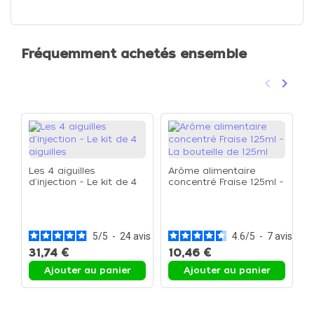
Fréquemment achetés ensemble
keyboard_arrow_left
keyboard_arrow_right
Précéden
Suivan
Les 4 aiguilles
Arôme alimentaire
d'injection - Le kit de 4
concentré Fraise 125ml -
aiguilles
La bouteille de 125ml
C
f
c
5
/
5
-
24
avis
4.6
/
5
-
7
avis
31,74 €
10,46 €
4
Ajouter au panier
Ajouter au panier