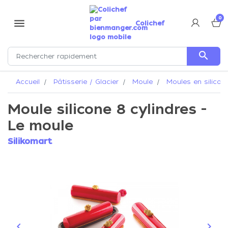
0
menu
Colichef
search
Accueil
Pâtisserie / Glacier
Moule
Moules en silicon
Moule silicone 8 cylindres -
Le moule
Silikomart
keyboard_arrow_left
keyboard_arrow_right