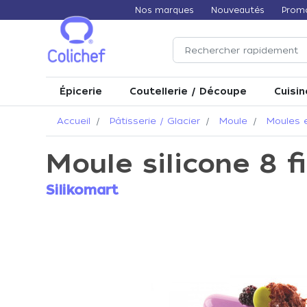
Nos marques
Nouveautés
Prom
Épicerie
Coutellerie / Découpe
Cuisin
Accueil
Pâtisserie / Glacier
Moule
Moules e
Moule silicone 8 f
Silikomart