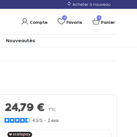
loop
Acheter à nouveau
0
0
Compte
Favoris
Panier
Nouveautés
24,79 €
TTC
4.5
/
5
-
2
avis