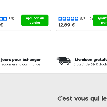
Ajouter au
Ajout
5
/
5
-
1
avis
5
/
5
-
2
avis
panier
pan
 €
12,89 €
 jours pour échanger
Livraison gratui
 retourner ma commande
à partir de 69 € d'ac
C'est vous qui le