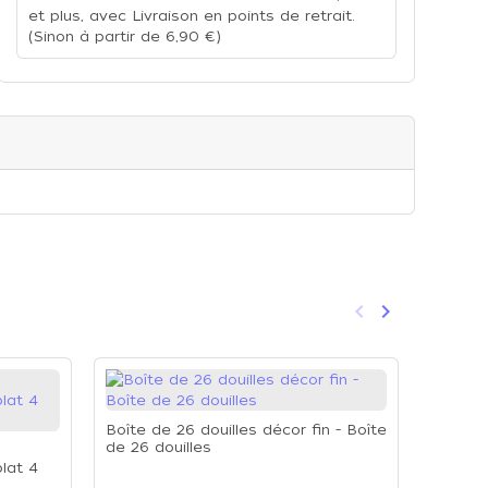
et plus, avec Livraison en points de retrait.
(Sinon à partir de 6,90 €)
keyboard_arrow_left
keyboard_arrow_right
Précédent
Suivant
Boîte de 26 douilles décor fin - Boîte
de 26 douilles
lat 4