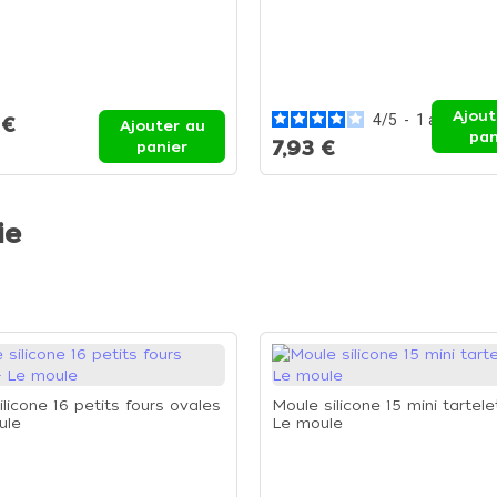
Ajout
4
/
5
-
1
avis
 €
Ajouter au
pan
7,93 €
panier
ie
licone 16 petits fours ovales
Moule silicone 15 mini tartele
ule
Le moule