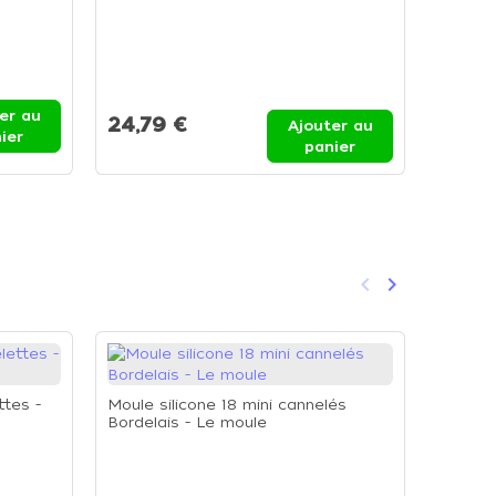
Boîte 
cannelé
er au
24,79 €
Ajouter au
ier
20,8
panier
keyboard_arrow_left
keyboard_arrow_right
Précédent
Suivant
ttes -
Moule silicone 18 mini cannelés
Bordelais - Le moule