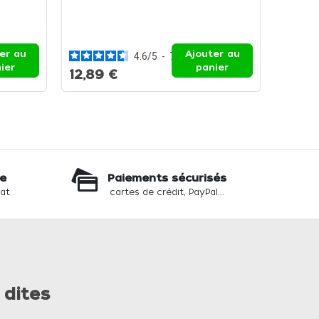
Moule s
Le mou
er au
Ajouter au
4.6
/
5
-
7
avis
ier
panier
12,89 €
12,89
te
Paiements sécurisés
hat
cartes de crédit, PayPal...
 dites