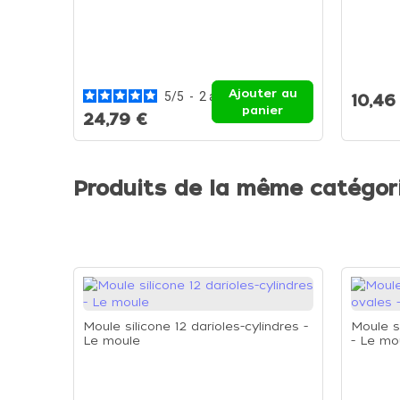
Ajouter au
5
/
5
-
2
avis
10,46
panier
24,79 €
Produits de la même catégor
Moule silicone 12 darioles-cylindres -
Moule si
Le moule
- Le mo