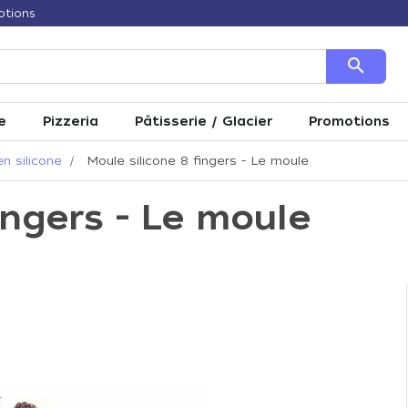
otions
search
e
Pizzeria
Pâtisserie / Glacier
Promotions
n silicone
Moule silicone 8 fingers - Le moule
ingers - Le moule