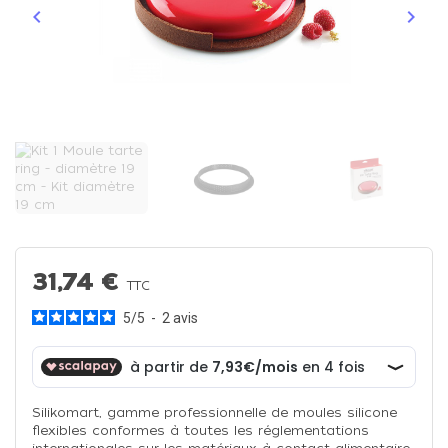
keyboard_arrow_left
keyboard_arrow_right
Précédent
Suiva
31,74 €
TTC
5
/
5
-
2
avis
Silikomart, gamme professionnelle de moules silicone
flexibles conformes à toutes les réglementations