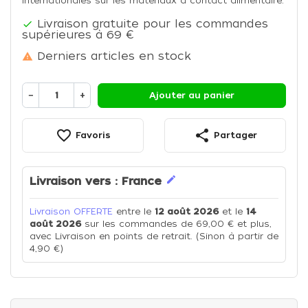
internationales sur les matériaux à contact alimentaire.
Livraison gratuite pour les commandes

supérieures à 69 €
Derniers articles en stock

−
+
Ajouter au panier
favorite_border
share
Favoris
Partager
edit
Livraison vers :
France
Livraison OFFERTE
entre le
12 août 2026
et le
14
août 2026
sur les commandes de 69,00 € et plus,
avec Livraison en points de retrait. (Sinon à partir de
4,90 €)