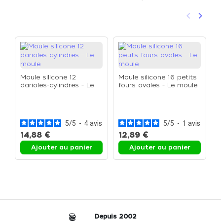
keyboard_arrow_left
keyboard_arrow_right
Précéden
Suivan
Moule silicone 12
Moule silicone 16 petits
darioles-cylindres - Le
fours ovales - Le moule
moule
M
t
5
/
5
-
4
avis
5
/
5
-
1
avis
14,88 €
12,89 €
1
Ajouter au panier
Ajouter au panier
Depuis 2002