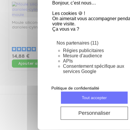
Bonjour, c’est nous…
Les cookies 🍪 !
On aimerait vous accompagner penda
Moule silicone 12
Moule silicone 16 petits
votre visite.
darioles-cylindres - Le
fours ovales - Le moule
Ça vous va ?
moule
M
t
Nos partenaires (11)
5
/
5
-
4
avis
5
/
5
-
1
avis
Régies publicitaires
Mesure d'audience
14,88 €
12,89 €
1
APIs
Ajouter au panier
Ajouter au panier
Consentement spécifique aux
services Google
Politique de confidentialité
Tout accepter
Depuis 2002
des prix compétitifs toute l'année
Personnaliser
28 jours pour échanger
ou retourner ma commande