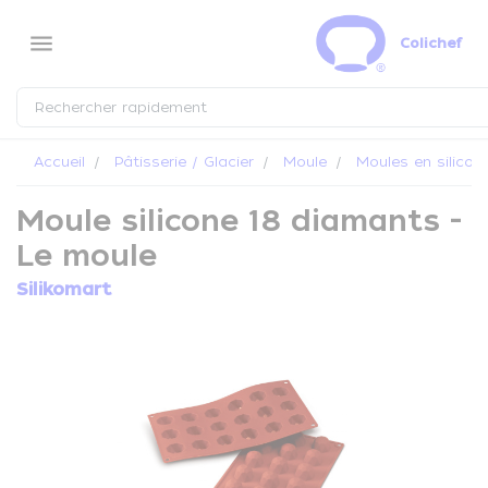
Panneau de gestion des cookies
menu
Colichef
Accueil
Pâtisserie / Glacier
Moule
Moules en silicon
Moule silicone 18 diamants -
Le moule
Silikomart