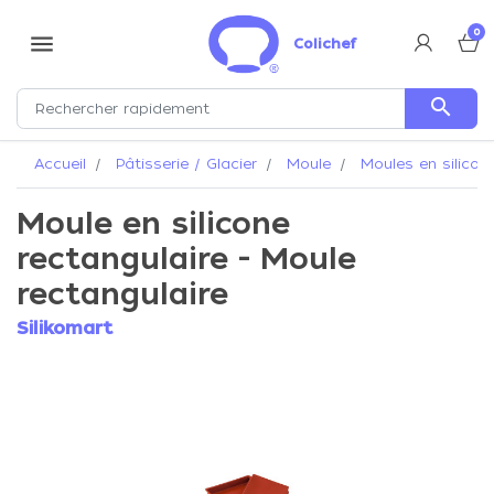
0
menu
Colichef
search
Accueil
Pâtisserie / Glacier
Moule
Moules en silicon
Moule en silicone
rectangulaire - Moule
rectangulaire
Silikomart