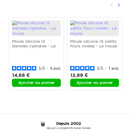
keyboard_arrow_left
keyboard_arrow_right
Précéden
Suivan
Moule silicone 12
Moule silicone 16 petits
darioles-cylindres - Le
fours ovales - Le moule
moule
M
t
5
/
5
-
4
avis
5
/
5
-
1
avis
14,88 €
12,89 €
1
Ajouter au panier
Ajouter au panier
Depuis 2002
des prix compétitifs toute l'année