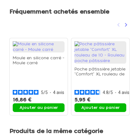
Fréquemment achetés ensemble
keyboard_arrow_left
keyboard_arrow_right
Précéden
Suivan
Moule en silicone carré -
Moule carré
Poche pâtissière jetable
"Comfort" XL rouleau de
D
10 - Rouleau poche
c
pâtissière
d
5
/
5
-
4
avis
4.8
/
5
-
4
avis
16,86 €
5,95 €
1
Ajouter au panier
Ajouter au panier
Produits de la même catégorie