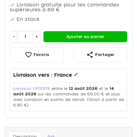
Livraison gratuite pour les commandes

supérieures à 69 €
En stock

−
+
Ajouter au panier
favorite_border
share
Favoris
Partager
edit
Livraison vers :
France
Livraison OFFERTE
entre le
12 août 2026
et le
14
août 2026
sur les commandes de 69,00 € et plus,
avec Livraison en points de retrait. (Sinon à partir de
6,90 €)
Description
Avis