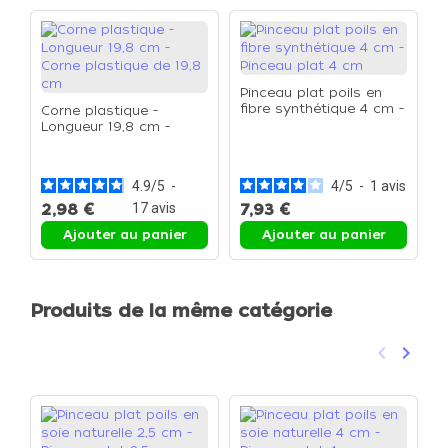
Pinceau plat poils en
fibre synthétique 4 cm -
Corne plastique -
Pinceau plat 4 cm
Longueur 19,8 cm -
P
Corne plastique de 19,8
P
cm
4.9
/
5
-
4
/
5
-
1
avis
2,98 €
17
avis
7,93 €
1
Ajouter au panier
Ajouter au panier
Produits de la même catégorie
keyboard_arrow_left
keyboard_arrow_right
Précéden
Suivan