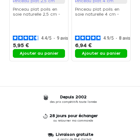
Pinceau plat poils en
Pinceau plat poils en
soie naturelle 2,5 cm -
soie naturelle 4 cm -
Pinceau plat 2,5 cm
Pinceau plat 4 cm
P
e
P
4.4
/
5
-
9
avis
4.9
/
5
-
8
avis
5,95 €
6,94 €
1
Ajouter au panier
Ajouter au panier
Depuis 2002
des prix compétitifs toute l'année
28 jours pour échanger
ou retourner ma commande
Livraison gratuite
à partir de 69 € d'achat