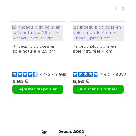
keyboard_arrow_left
keyboard_arrow_right
Précéden
Suivan
Pinceau plat poils en
Pinceau plat poils en
soie naturelle 2,5 cm -
soie naturelle 4 cm -
Pinceau plat 2,5 cm
Pinceau plat 4 cm
P
f
P
4.4
/
5
-
9
avis
4.9
/
5
-
8
avis
5,95 €
6,94 €
6
Ajouter au panier
Ajouter au panier
Depuis 2002