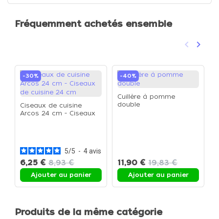
Fréquemment achetés ensemble
keyboard_arrow_left
keyboard_arrow_right
Précéden
Suivan
-30%
-40%
Cuillère à pomme
double
Ciseaux de cuisine
Arcos 24 cm - Ciseaux
de cuisine 24 cm
M
A
c
5
/
5
-
4
avis
6,25 €
8,93 €
11,90 €
19,83 €
Ajouter au panier
Ajouter au panier
Produits de la même catégorie