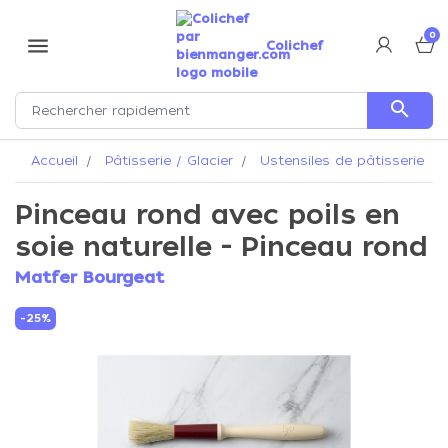
0
menu
Colichef
search
Accueil
Pâtisserie / Glacier
Ustensiles de pâtisserie
Pinceau rond avec poils en
soie naturelle - Pinceau rond
Matfer Bourgeat
-25%