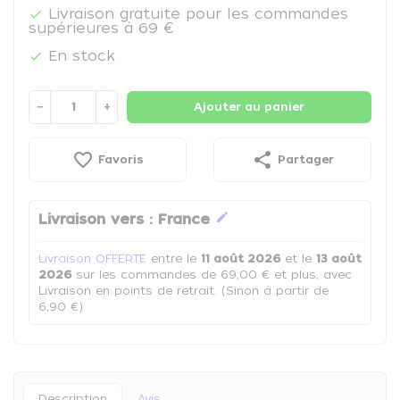
Livraison gratuite pour les commandes

supérieures à 69 €
En stock

−
+
Ajouter au panier
favorite_border
share
Favoris
Partager
edit
Livraison vers :
France
Livraison OFFERTE
entre le
11 août 2026
et le
13 août
2026
sur les commandes de 69,00 € et plus, avec
Livraison en points de retrait. (Sinon à partir de
6,90 €)
Description
Avis