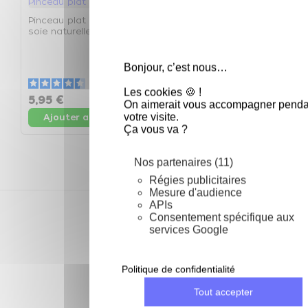
Pinceau plat poils en
Pinceau plat poils en
soie naturelle 2,5 cm -
soie naturelle 4 cm -
Pinceau plat 2,5 cm
Pinceau plat 4 cm
P
e
Bonjour, c’est nous…
P
4.4
/
5
-
9
avis
4.9
/
5
-
8
avis
Les cookies 🍪 !
5,95 €
6,94 €
1
On aimerait vous accompagner penda
votre visite.
Ajouter au panier
Ajouter au panier
Ça vous va ?
Nos partenaires (11)
Régies publicitaires
Mesure d'audience
APIs
Depuis 2002
Consentement spécifique aux
des prix compétitifs toute l'année
services Google
28 jours pour échanger
ou retourner ma commande
Politique de confidentialité
Tout accepter
Livraison gratuite
à partir de 69 € d'achat