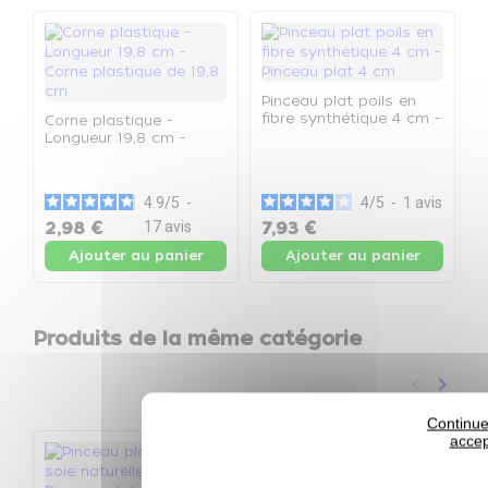
Pinceau plat poils en
fibre synthétique 4 cm -
Corne plastique -
Pinceau plat 4 cm
Longueur 19,8 cm -
P
Corne plastique de 19,8
P
cm
4.9
/
5
-
4
/
5
-
1
avis
2,98 €
17
avis
7,93 €
1
Ajouter au panier
Ajouter au panier
Produits de la même catégorie
keyboard_arrow_left
keyboard_arrow_right
Précéden
Suivan
Continue
accep