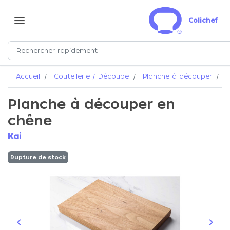
menu
Colichef
Accueil
Coutellerie / Découpe
Planche à découper
P
Planche à découper en
chêne
Kai
Rupture de stock
keyboard_arrow_left
keyboard_arrow_right
Précédent
Suiva