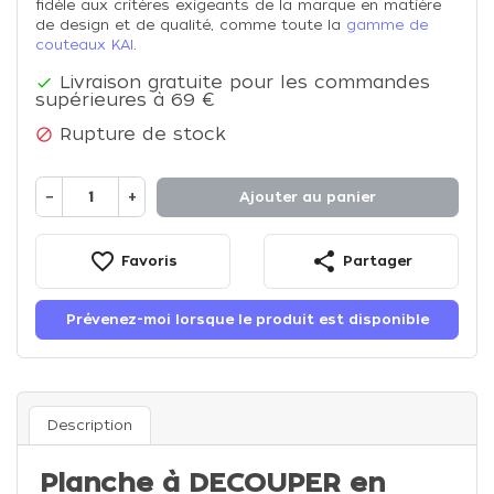
fidèle aux critères exigeants de la marque en matière
de design et de qualité, comme toute la
gamme de
couteaux KAI
.
Livraison gratuite pour les commandes

supérieures à 69 €
Rupture de stock

−
+
Ajouter au panier
favorite_border
share
Favoris
Partager
Prévenez-moi lorsque le produit est disponible
Description
Planche à DECOUPER en