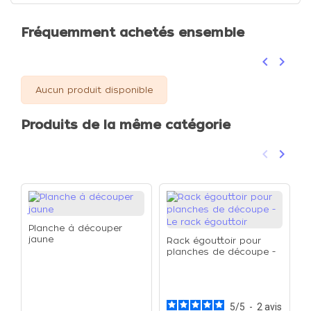
Fréquemment achetés ensemble
keyboard_arrow_left
keyboard_arrow_right
Précéden
Suivan
Aucun produit disponible
Produits de la même catégorie
keyboard_arrow_left
keyboard_arrow_right
Précéden
Suivan
Planche à découper
jaune
Rack égouttoir pour
planches de découpe -
Le rack égouttoir
S
d
p
5
/
5
-
2
avis