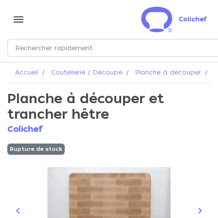
menu
Colichef
Accueil
Coutellerie / Découpe
Planche à découper
P
Planche à découper et
trancher hêtre
Colichef
Rupture de stock
keyboard_arrow_left
keyboard_arrow_right
Précédent
Suiva