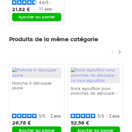
4.6
/
5
-
21,82 €
11
avis
Ajouter au panier
Produits de la même catégorie
keyboard_arrow_left
keyboard_arrow_right
Précéden
Suivan
Planche à découper
jaune
Rack égouttoir pour
planches de découpe -
Le rack égouttoir
S
d
p
5
/
5
-
2
avis
5
/
5
-
2
avis
26,78 €
52,56 €
Ajouter au panier
Ajouter au panier