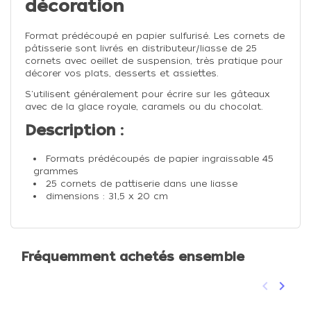
décoration
Format prédécoupé en papier sulfurisé. Les cornets de
pâtisserie sont livrés en distributeur/liasse de 25
cornets avec oeillet de suspension, très pratique pour
décorer vos plats, desserts et assiettes.
S'utilisent généralement pour écrire sur les gâteaux
avec de la glace royale, caramels ou du chocolat.
Description :
Formats prédécoupés de papier ingraissable 45
grammes
25 cornets de pattiserie dans une liasse
dimensions : 31,5 x 20 cm
Fréquemment achetés ensemble
keyboard_arrow_left
keyboard_arrow_right
Précéden
Suivan