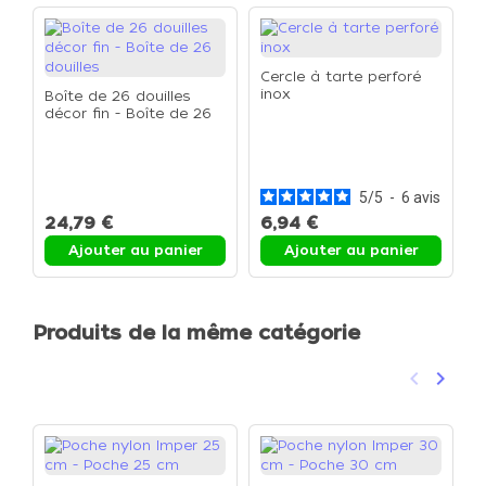
Cercle à tarte perforé
inox
Boîte de 26 douilles
décor fin - Boîte de 26
douilles
C
p
F
5
/
5
-
6
avis
24,79 €
6,94 €
1
Ajouter au panier
Ajouter au panier
Produits de la même catégorie
keyboard_arrow_left
keyboard_arrow_right
Précéden
Suivan