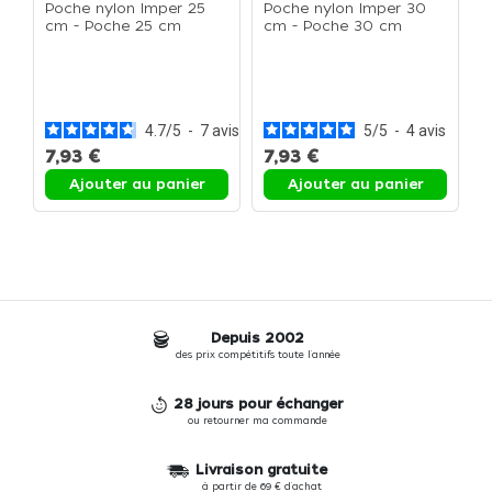
Poche nylon Imper 25
Poche nylon Imper 30
cm - Poche 25 cm
cm - Poche 30 cm
P
c
4.7
/
5
-
7
avis
5
/
5
-
4
avis
7,93 €
7,93 €
9
Ajouter au panier
Ajouter au panier
Depuis 2002
des prix compétitifs toute l'année
28 jours pour échanger
ou retourner ma commande
Livraison gratuite
à partir de 69 € d'achat