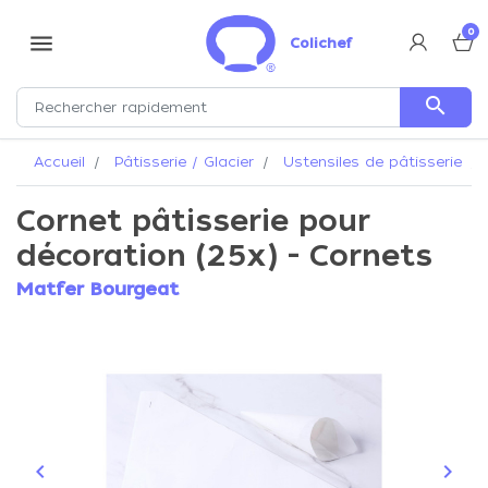
0
menu
Colichef
search
Accueil
Pâtisserie / Glacier
Ustensiles de pâtisserie
Cornet pâtisserie pour
décoration (25x) - Cornets
Matfer Bourgeat
keyboard_arrow_left
keyboard_arrow_right
Précédent
Suiva