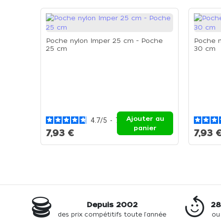
Poche nylon Imper 25 cm - Poche
Poche n
25 cm
30 cm
Ajouter au
4.7
/
5
-
7
avis
panier
7,93 €
7,93 
Depuis 2002
28
des prix compétitifs toute l'année
ou