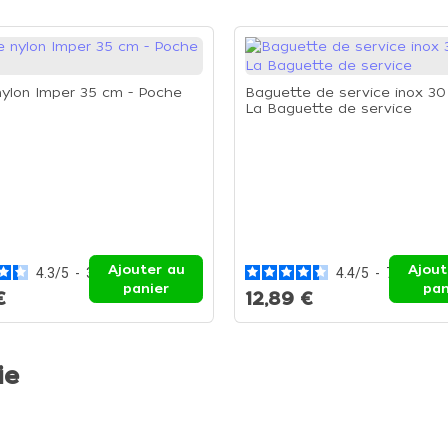
ylon Imper 35 cm - Poche
Baguette de service inox 30
La Baguette de service
Ajouter au
Ajout
4.3
/
5
-
3
avis
4.4
/
5
-
7
avis
panier
pan
€
12,89 €
ie