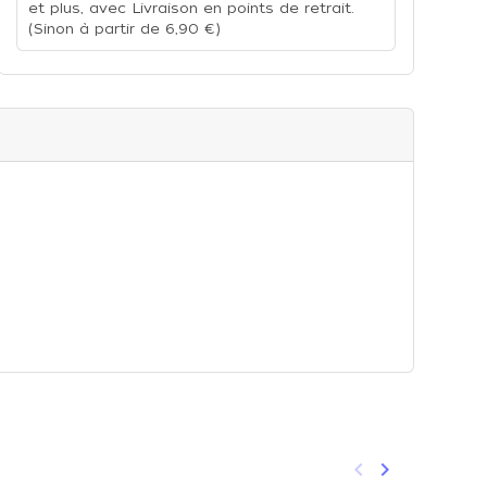
et plus, avec Livraison en points de retrait.
(Sinon à partir de 6,90 €)
keyboard_arrow_left
keyboard_arrow_right
Précédent
Suivant