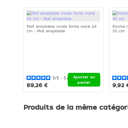
Plat empilable ovale fonte noire 24
Poche n
cm - Plat empilable
35 cm
Ajouter au
5
/
5
-
5
avis
panier
89,26 €
9,92 
Produits de la même catégor