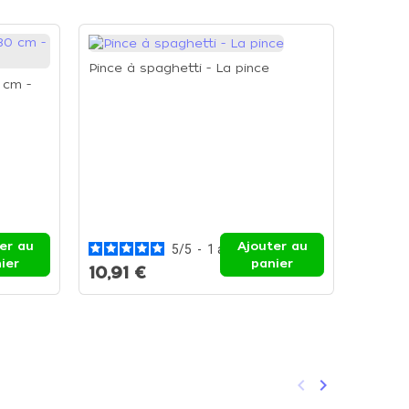
-25%
Pince à spaghetti - La pince
 cm -
Couteau
Couteau
er au
Ajouter au
5
/
5
-
1
avis
15,62
ier
panier
10,91 €
20,8
keyboard_arrow_left
keyboard_arrow_right
Précédent
Suivant