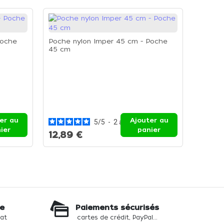
Poche
Poche nylon Imper 45 cm - Poche
45 cm
Poche 
50 cm
er au
Ajouter au
5
/
5
-
2
avis
ier
panier
12,89 €
14,88
te
Paiements sécurisés
hat
cartes de crédit, PayPal...