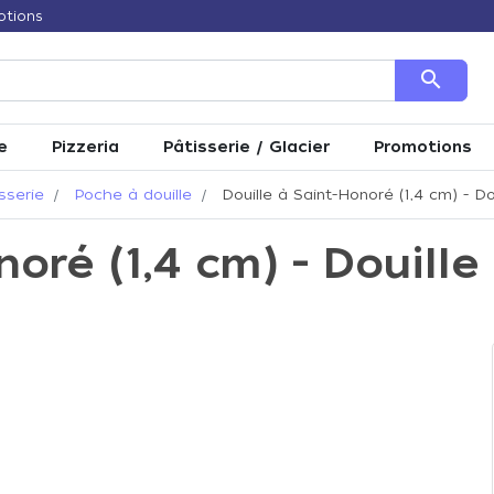
otions
search
e
Pizzeria
Pâtisserie / Glacier
Promotions
sserie
Poche à douille
Douille à Saint-Honoré (1,4 cm) - Do
oré (1,4 cm) - Douille