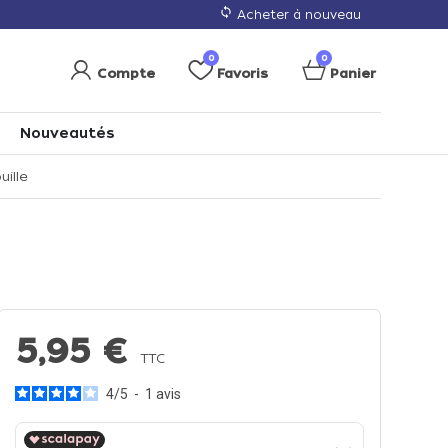
loop
Acheter à nouveau
0
0
Compte
Favoris
Panier
Nouveautés
uille
5,95 €
TTC
4
/
5
-
1
avis