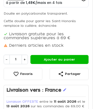
Douille en polycarbonate transparent.
Cette douille pour garnir les Saint-Honorés
remplace la cuillère, échancrée.
Livraison gratuite pour les

commandes supérieures à 69 €
Derniers articles en stock

−
+
Ajouter au panier
favorite_border
share
Favoris
Partager
Livraison vers :
France
edit
Livraison OFFERTE
entre le
11 août 2026
et le
13 août 2026
sur les commandes de 69,00 €