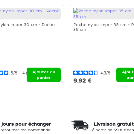
ylon Imper 30 cm - Poche
Poche nylon Imper 35 cm - 
35 cm
Ajouter au
Ajout
5
/
5
-
4
avis
4.3
/
5
-
3
avis
panier
pan
€
9,92 €
 jours pour échanger
Livraison gratui
 retourner ma commande
à partir de 69 € d'ac