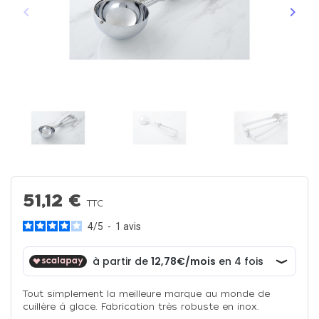
keyboard_arrow_left
keyboard_arrow_right
Précédent
Suiva
51,12 €
TTC
4
/
5
-
1
avis
Tout simplement la meilleure marque au monde de
cuillère à glace. Fabrication très robuste en inox.