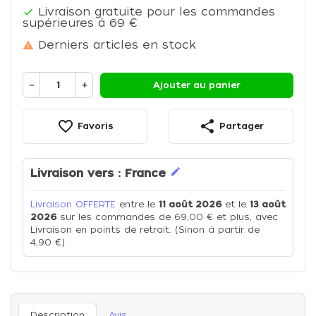
Livraison gratuite pour les commandes

supérieures à 69 €
Derniers articles en stock

−
+
Ajouter au panier
favorite_border
share
Favoris
Partager
edit
Livraison vers :
France
Livraison OFFERTE
entre le
11 août 2026
et le
13 août
2026
sur les commandes de 69,00 € et plus, avec
Livraison en points de retrait. (Sinon à partir de
4,90 €)
Description
Avis