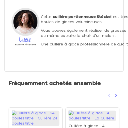
Cette
cuillère portionneuse Stöckel
est très
boules de glaces volumineuses.
Vous pouvez également réaliser de grosses po
ou même extraire la chair d'un melon !
Une cuillère à glace professionnelle de qualit
Fréquemment achetés ensemble
keyboard_arrow_left
keyboard_arrow_right
Précéden
Suivan
Cuillère à glace - 4