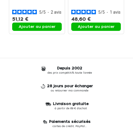
b
à
5
/
5
-
2
avis
5
/
5
-
1
avis
51,12 €
48,60 €
Ajouter au panier
Ajouter au panier
Depuis 2002
des prix compétitifs toute l'année
28 jours pour échanger
ou retourner ma commande
Livraison gratuite
à partir de 69 € d'achat
Paiements sécurisés
cartes de crédit, PayPal...