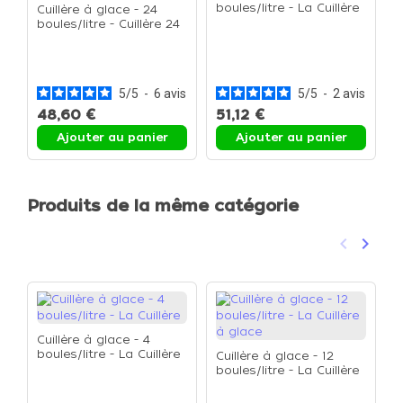
boules/litre - La Cuillère
Cuillère à glace - 24
boules/litre - Cuillère 24
boules/litre
C
b
à
5
/
5
-
6
avis
5
/
5
-
2
avis
48,60 €
51,12 €
Ajouter au panier
Ajouter au panier
Produits de la même catégorie
keyboard_arrow_left
keyboard_arrow_right
Précéden
Suivan
Cuillère à glace - 4
boules/litre - La Cuillère
Cuillère à glace - 12
boules/litre - La Cuillère
à glace
C