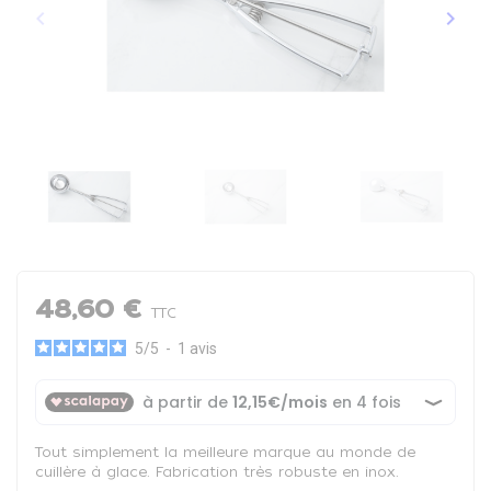
keyboard_arrow_left
keyboard_arrow_right
Précédent
Suiva
48,60 €
TTC
5
/
5
-
1
avis
Tout simplement la meilleure marque au monde de
cuillère à glace. Fabrication très robuste en inox.