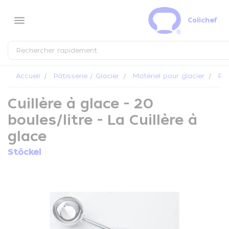
Panneau de gestion des cookies
menu
Colichef
Accueil
Pâtisserie / Glacier
Matériel pour glacier
Por
Cuillère à glace - 20
boules/litre - La Cuillère à
glace
Stöckel