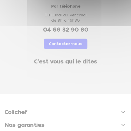
Par téléphone
Du Lundi au Vendredi
de 9h à 16h30
04 66 32 90 80
Contactez-nous
C'est vous qui le dites

Colichef

Nos garanties