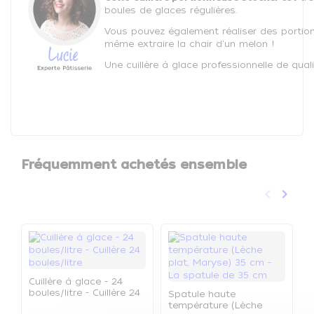
boules de glaces régulières.
Vous pouvez également réaliser des portions
même extraire la chair d'un melon !
Une cuillère à glace professionnelle de quali
Fréquemment achetés ensemble
keyboard_arrow_left
keyboard_arrow_right
Précéden
Suivan
Cuillère à glace - 24
boules/litre - Cuillère 24
Spatule haute
boules/litre
température (Lèche
W