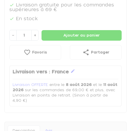
Livraison gratuite pour les commandes

supérieures à 69 €
En stock

−
+
Ajouter au panier
favorite_border
share
Favoris
Partager
edit
Livraison vers :
France
Livraison OFFERTE
entre le
8 août 2026
et le
11 août
2026
sur les commandes de 69,00 € et plus, avec
Livraison en points de retrait. (Sinon à partir de
4,90 €)
Description
Avis