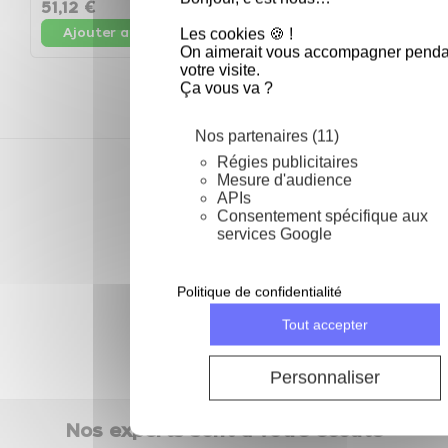
51,12 €
51,12 €
Les cookies 🍪 !
Ajouter au panier
Ajouter au panier
On aimerait vous accompagner penda
votre visite.
Ça vous va ?
Nos partenaires (11)
Régies publicitaires
Depuis 2002
Mesure d'audience
des prix compétitifs toute l'année
APIs
Consentement spécifique aux
services Google
28 jours pour échanger
ou retourner ma commande
Politique de confidentialité
Livraison gratuite
à partir de 69 € d'achat
Tout accepter
Paiements sécurisés
cartes de crédit, PayPal...
Personnaliser
Nos experts sont à votre écoute