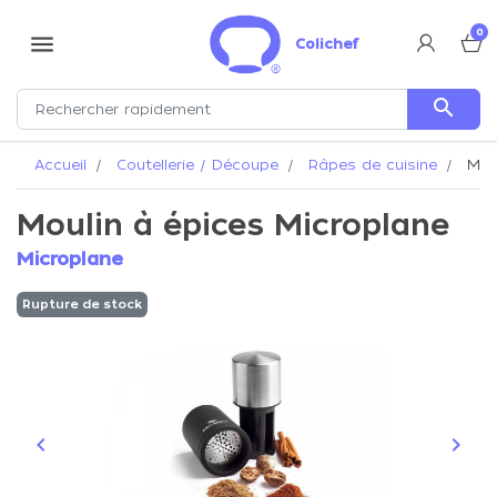
0
menu
Colichef
search
Accueil
Coutellerie / Découpe
Râpes de cuisine
Moul
Moulin à épices Microplane
Microplane
Rupture de stock
keyboard_arrow_left
keyboard_arrow_right
Précédent
Suiva