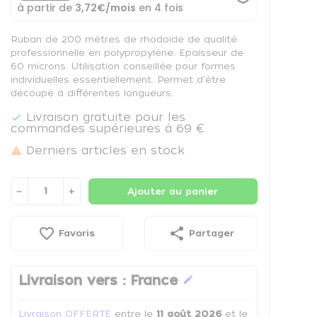
Ruban de 200 mètres de rhodoïde de qualité
professionnelle en polypropylène. Epaisseur de
60 microns. Utilisation conseillée pour formes
individuelles essentiellement. Permet d'être
découpé à différentes longueurs.
Livraison gratuite pour les

commandes supérieures à 69 €
Derniers articles en stock

−
+
Ajouter au panier
favorite_border
share
Favoris
Partager
Livraison vers :
France
edit
Livraison OFFERTE
entre le
11 août 2026
et le