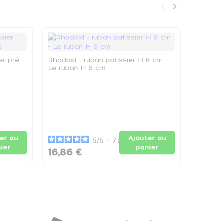
keyboard_arrow_left
keyboard_arrow_right
Précédent
Suivant
er pré-
Rhodoïd - ruban patissier H 6 cm -
Le ruban H 6 cm
Cercle 
- Cercl
er au
Ajouter au
5
/
5
-
7
avis
ier
panier
16,86 €
6,94