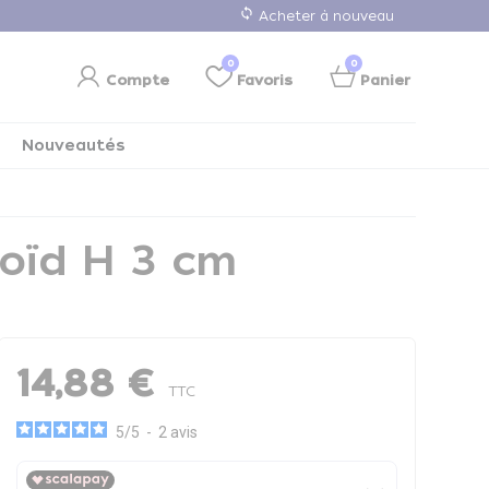
loop
Acheter à nouveau
0
0
Compte
Favoris
Panier
Nouveautés
doïd H 3 cm
14,88 €
TTC
5
/
5
-
2
avis