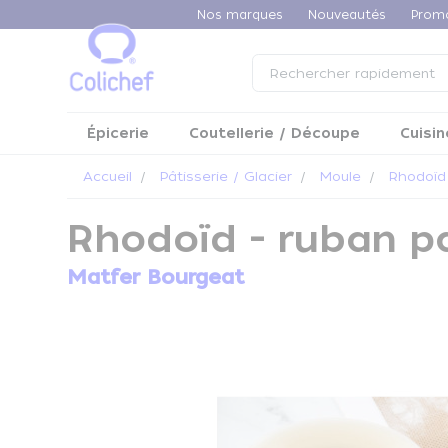
Panneau de gestion des cookies
Nos marques
Nouveautés
Prom
Épicerie
Coutellerie / Découpe
Cuisin
Accueil
Pâtisserie / Glacier
Moule
Rhodoïd
Rhodoïd - ruban p
Matfer Bourgeat