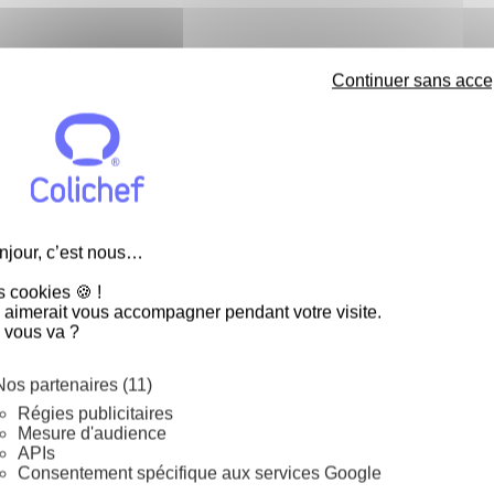
Continuer sans acce
lichef :
t toutes vos pâtisseries et
njour, c’est nous…
tour !
s cookies 🍪 !
 ... le résultat est parfaitement
 aimerait vous accompagner pendant votre visite.
 vous va ?
re la garantie d'avoir des contours
 entremets et charlottes !
Nos partenaires (11)
Régies publicitaires
Mesure d'audience
APIs
Consentement spécifique aux services Google