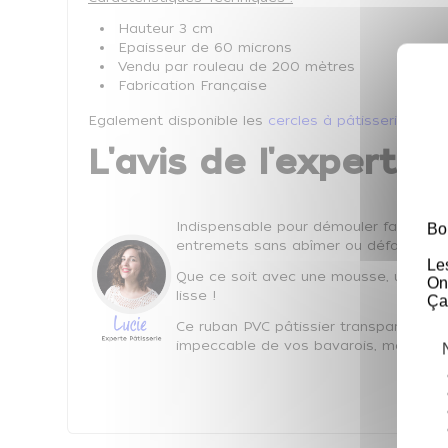
Hauteur 3 cm
Epaisseur de 60 microns
Vendu par rouleau de 200 mètres
Fabrication Française
Egalement disponible les
cercles à pâtisserie
.
L'avis de l'expert Co
Indispensable pour démouler facilemen
Bo
entremets sans abîmer ou déformer le 
Le
Que ce soit avec une mousse, une crème
On
lisse !
Ça
Ce ruban PVC pâtissier transparent off
impeccable de vos bavarois, mousses,