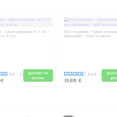
 - ruban patissier H 4 cm -
500 rhodoïds - ruban patissi
d H 4 cm
découpés - 500 rhodoïds
Ajouter au
Ajout
5
/
5
-
2
avis
4.5
/
5
-
2
avis
panier
pan
 €
13,88 €