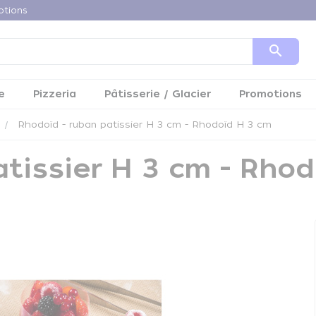
otions
search
e
Pizzeria
Pâtisserie / Glacier
Promotions
Rhodoïd - ruban patissier H 3 cm - Rhodoïd H 3 cm
atissier H 3 cm - Rho