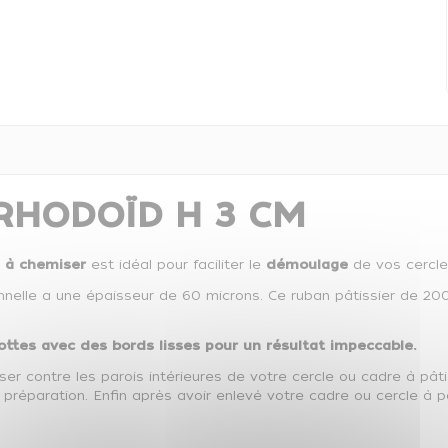
 RHODOÏD H 3 CM
m à chemiser
est idéal pour faciliter le
démoulage
de vos cercle
onnelle a une épaisseur de 60 microns. Ce ruban pâtissier de 
ottes avec des bords lisses pour un résultat impeccable.
ser contre les parois intérieures de votre cercle ou cadre à pâtisse
réparation. Enfin après avoir enlevé votre cadre ou cercle à pâti