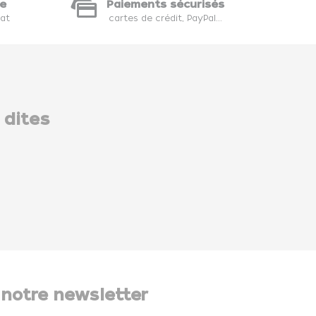
te
Paiements sécurisés
hat
cartes de crédit, PayPal...
 dites
 notre newsletter