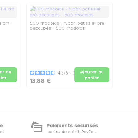
4 cm -
500 rhodoïds - ruban patissier pré-
découpés - 500 rhodoïds
Rhodoïd
Le rub
er au
Ajouter au
4.5
/
5
-
2
avis
ier
panier
13,88 €
16,86
te
Paiements sécurisés
hat
cartes de crédit, PayPal...