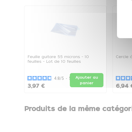
Feuille guitare 55 microns - 10
Cercle 
feuilles - Lot de 10 feuilles
Ajouter au
4.8
/
5
-
5
avis
panier
3,97 €
6,94 
Produits de la même catégor