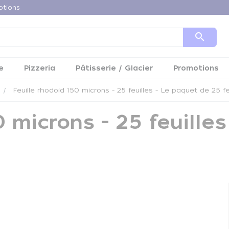
otions
search
e
Pizzeria
Pâtisserie / Glacier
Promotions
Feuille rhodoid 150 microns - 25 feuilles - Le paquet de 25 fe
0 microns - 25 feuille