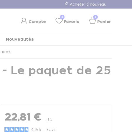
loop
Acheter à nouveau
0
0
Compte
Favoris
Panier
Nouveautés
uilles
s - Le paquet de 25
22,81 €
TTC
4.9
/
5
-
7
avis