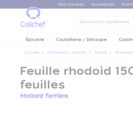
Panneau de gestion des cookies
Nos marques
Nouveautés
Prom
Épicerie
Coutellerie / Découpe
Cuisin
Accueil
Pâtisserie / Glacier
Moule
Rhodoïd
Feuille rhodoid 15
feuilles
Mallard ferrière