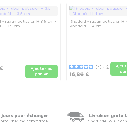
 - ruban patissier H 3,5 cm -
Rhodoïd - ruban patissier H 
 H 3,5 cm
Rhodoïd H 4 cm
Ajout
5
/
5
-
2
avis
 €
Ajouter au
pan
16,86 €
panier
 jours pour échanger
Livraison gratui
 retourner ma commande
à partir de 69 € d'ac