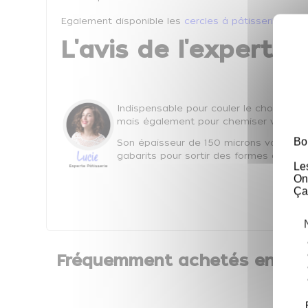
Egalement disponible les
cercles à pâtisserie
.
L'avis de l'expert Co
Indispensable pour couler le chocolat et
mais également pour chemiser vos cercle
Bo
Son épaisseur de 150 microns vous pe
gabarits pour sortir des formes ordinai
Le
On
Ça
Fréquemment achetés ensem