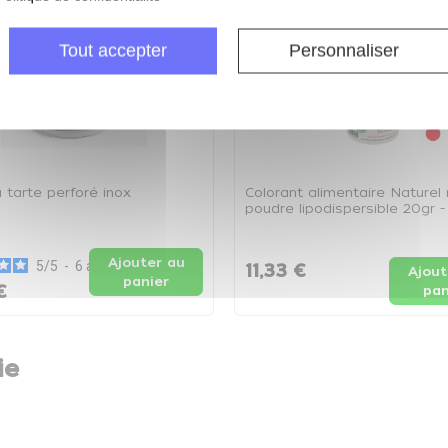
Tout accepter
Personnaliser
à tarte perforé inox
Colorant alimentaire Naturel 
poudre lipodispersible 20gr -
de 20gr
Ajouter au
5
/
5
-
6
avis
11,33 €
Ajout
panier
€
pan
ie