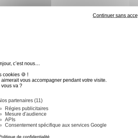
Continuer sans acce
lichef :
 obtenir une brillance extraordinaire
s, cadres, moules à pâtisserie....
njour, c’est nous…
rmettra également de créé des
res des rhodoids!
s cookies 🍪 !
 aimerait vous accompagner pendant votre visite.
 vous va ?
Nos partenaires (11)
Régies publicitaires
Mesure d'audience
ble
APIs
Consentement spécifique aux services Google
Politique de confidentialité