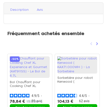
Description
Avis
Fréquemment achetés ensemble
keyboard_arrow_left
keyboard_arrow_right
Précéden
Suivan
-50%
Sorbetière pour robot
Kenwood (
Bol Chauffant pour
E
KAX71.000WH ) - La
Cooking Chef XL
K
Sorbetière
Experience et Gourmet
K
(KAT911SS) - Le Bol de
d
4.9
/
5
-
4.4
/
5
-
6.7L
78,84 €
157,69 €
89
avis
104,13 €
62
avis
1