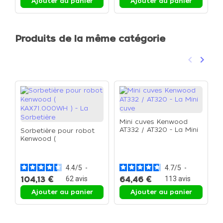
Ajouter au panier
Ajouter au panier
Produits de la même catégorie
keyboard_arrow_left
keyboard_arrow_right
Précéden
Suivan
Mini cuves Kenwood
AT332 / AT320 - La Mini
Sorbetière pour robot
cuve
Kenwood (
R
KAX71.000WH ) - La
A
Sorbetière
C
é
4.4
/
5
-
4.7
/
5
-
104,13 €
62
avis
64,46 €
113
avis
1
Ajouter au panier
Ajouter au panier