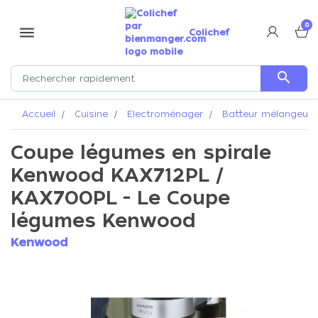
0
menu
Colichef
search
Accueil
Cuisine
Electroménager
Batteur mélangeur
Coupe légumes en spirale
Kenwood KAX712PL /
KAX700PL - Le Coupe
légumes Kenwood
Kenwood