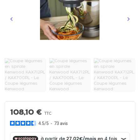
keyboard_arrow_left
keyboard_arrow_right
Précédent
Suiva
108,10 €
TTC
4.5
/
5
-
73
avis