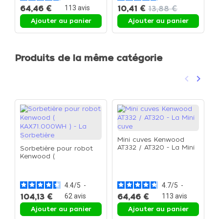
64,46 €
113
avis
10,41 €
13,88 €
1
Ajouter au panier
Ajouter au panier
Produits de la même catégorie
keyboard_arrow_left
keyboard_arrow_right
Précéden
Suivan
Mini cuves Kenwood
AT332 / AT320 - La Mini
Sorbetière pour robot
cuve
Kenwood (
F
KAX71.000WH ) - La
a
Sorbetière
f
C
4.4
/
5
-
4.7
/
5
-
F
104,13 €
62
avis
64,46 €
113
avis
Ajouter au panier
Ajouter au panier