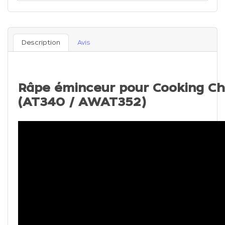
Description
Avis
Râpe éminceur pour Cooking C
(AT340 / AWAT352)
L'
accessoire râpe-éminceur
pour Cooking chef 
Gourmet vous permet d'émincer et râper en tou
de 6
Disques en acier inoxydable,
il s'adapte po
résultat que vous souhaitez .
Un résultat parfait en express !
Vous pouvez
râper en continu une grande quant
rapidement et sans effort !