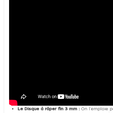
Très simple d'utilisation,
il vous suffit de posit
vous souhaitez et d'introduire les aliments par
d’alimentation. Ils sont ensuite évacués par l’or
être récupérés directement dans votre saladier
collecteur.
7 disques à émincer ou râper pour va
Le Disque à émincer gros 3 mm :
Idéal pour
le chou, les courgettes, la betterave rouge, le
les poivrons, les pommes de terre, ainsi que 
les bananes et les poires.
Le Disque à émincer fin 2 mm :
Utile pour 
de terre, pour trancher finement les oignons
Le Disque à râper gros 5 mm
: Top pour le
les carottes râpées, le coleslaw, les courget
terre crues pour les röstis.
Le Disque à râper fin 3 mm :
On l'emploie 