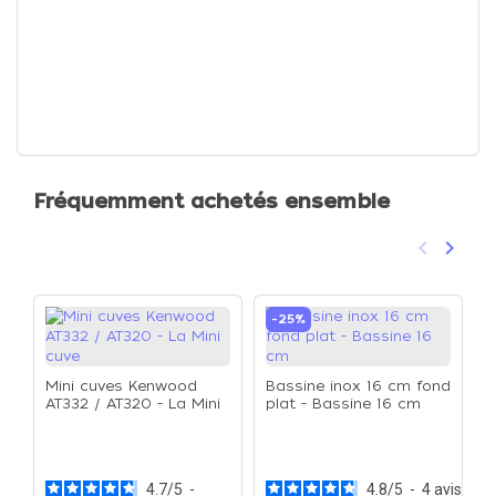
Fréquemment achetés ensemble
keyboard_arrow_left
keyboard_arrow_right
Précéden
Suivan
-25%
Mini cuves Kenwood
Bassine inox 16 cm fond
AT332 / AT320 - La Mini
plat - Bassine 16 cm
cuve
B
p
4.7
/
5
-
4.8
/
5
-
4
avis