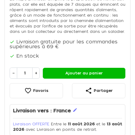
plats, car elle est équipée de 7 disques qui émincent ou
râpent rapidement de grandes quantités d’aliments,
grâce à un mode de fonctionnement en continu : les
aliments sont introduits par la cheminée d’alimentation
et évacués par l’orifice de sortie pour être récupérés
dans un bol collecteur ou directement dans un saladier.
Livraison gratuite pour les commandes

supérieures à 69 €
En stock

−
+
Ajouter au panier
favorite_border
share
Favoris
Partager
edit
Livraison vers :
France
Livraison OFFERTE
Entre le
11 août 2026
et le
13 août
2026
avec Livraison en points de retrait.