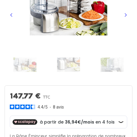
keyboard_arrow_left
keyboard_arrow_right
Précédent
Suiva
147,77 €
TTC
4.4
/
5
-
8
avis
La Râpe Éminceur simplifie la préparation de nombreux