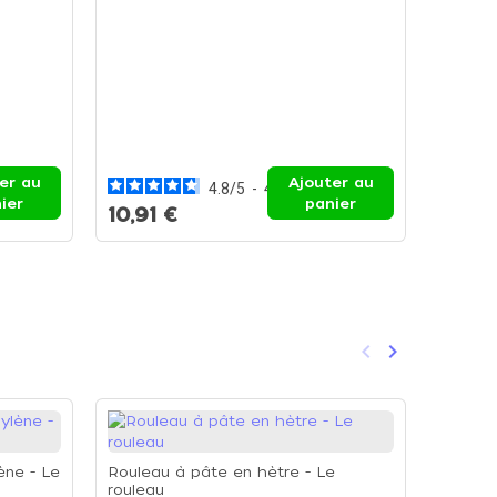
Plaque 
Plaque
er au
Ajouter au
4.8
/
5
-
4
avis
34,71
ier
panier
10,91 €
49,5
keyboard_arrow_left
keyboard_arrow_right
Précédent
Suivant
-35%
ène - Le
Rouleau à pâte en hètre - Le
rouleau