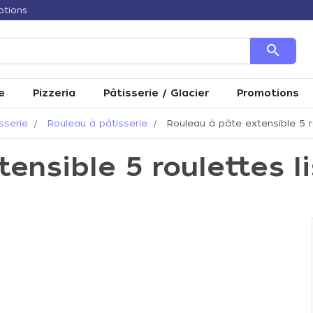
otions
search
e
Pizzeria
Pâtisserie / Glacier
Promotions
sserie
Rouleau à pâtisserie
Rouleau à pâte extensible 5 ro
ensible 5 roulettes li