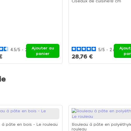
Ciseaux de cuisine18 cm
Ajouter au
Ajout
4.5
/
5
-
2
avis
5
/
5
-
2
avis
panier
pan
€
28,76 €
ie
 à pâte en bois - Le rouleau
Rouleau à pâte en polyéthyl
rouleau