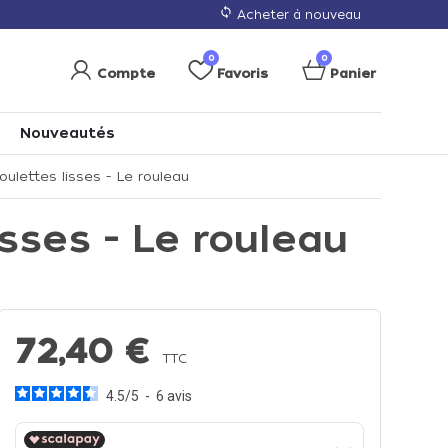
loop
Acheter à nouveau
0
0
Compte
Favoris
Panier
Nouveautés
ulettes lisses - Le rouleau
sses - Le rouleau
72,40 €
TTC
4.5
/
5
-
6
avis