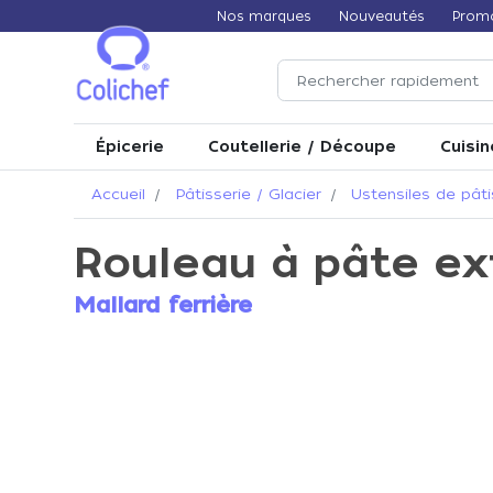
Nos marques
Nouveautés
Prom
Épicerie
Coutellerie / Découpe
Cuisin
Accueil
Pâtisserie / Glacier
Ustensiles de pâti
Rouleau à pâte ext
Mallard ferrière