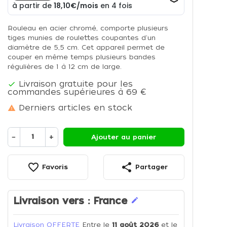
Rouleau en acier chromé, comporte plusieurs
tiges munies de roulettes coupantes d'un
diamètre de 5,5 cm. Cet appareil permet de
couper en même temps plusieurs bandes
régulières de 1 à 12 cm de large.
Livraison gratuite pour les

commandes supérieures à 69 €
Derniers articles en stock

−
+
Ajouter au panier
favorite_border
share
Favoris
Partager
Livraison vers :
France
edit
Livraison OFFERTE
Entre le
11 août 2026
et le