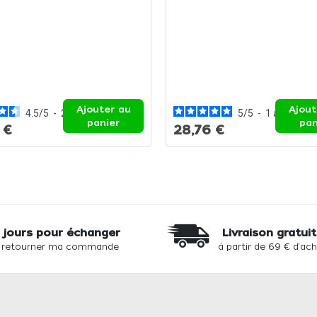
Ajouter au
Ajout
4.5
/
5
-
2
avis
5
/
5
-
1
avis
panier
pan
 €
28,76 €
 jours pour échanger
Livraison gratui
 retourner ma commande
à partir de 69 € d'ac