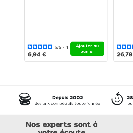
Ajouter au
5
/
5
-
1
avis
panier
6,94 €
26,78
Depuis 2002
28
des prix compétitifs toute l'année
ou
Nos experts sont à
votre écoute