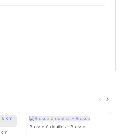
keyboard_arrow_left
keyboard_arrow_right
Précédent
Suivant
-30%
Brosse à douilles - Brosse
 cm -