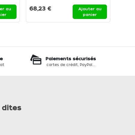
68,23 €
er au
Ajouter au
ier
panier
te
Paiements sécurisés
hat
cartes de crédit, PayPal...
 dites