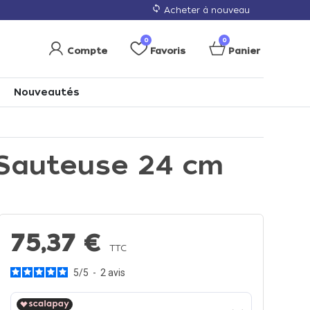
loop
Acheter à nouveau
0
0
Compte
Favoris
Panier
Nouveautés
 Sauteuse 24 cm
75,37 €
TTC
5
/
5
-
2
avis