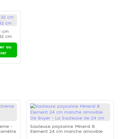
2 cm
 32 cm
er au
ier
reme –
Sauteuse paysanne Mineral B
iamètre
Element 24 cm manche amovible
De Buyer - La Sauteuse de 24 cm