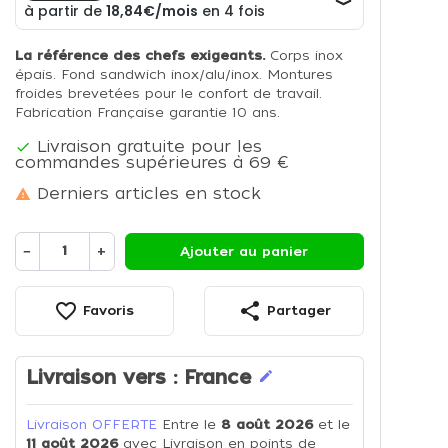
La référence des chefs exigeants.
Corps inox
épais. Fond sandwich inox/alu/inox. Montures
froides brevetées pour le confort de travail.
Fabrication Française garantie 10 ans.
Livraison gratuite pour les

commandes supérieures à 69 €
Derniers articles en stock

−
+
Ajouter au panier
favorite_border
share
Favoris
Partager
Livraison vers :
France
edit
Livraison OFFERTE
Entre le
8 août 2026
et le
11 août 2026
avec Livraison en points de