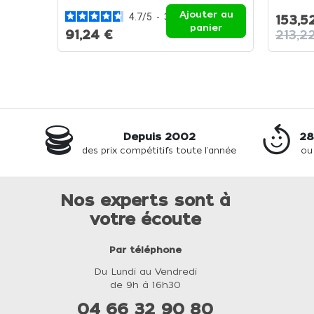
Les For
Ajouter au
4.7
/
5
-
3
avis
153,5
panier
91,24 €
213,2
Depuis 2002
28
des prix compétitifs toute l'année
ou
Nos experts sont à
votre écoute
Par téléphone
Du Lundi au Vendredi
de 9h à 16h30
04 66 32 90 80