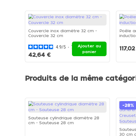
Couvercle inox diamètre 32 cm -
Poêle a
Couvercle 32 cm
inducti
Ajouter au
4.9
/
5
-
7
avis
117,02
panier
42,64 €
Produits de la même catégor
-28%
Sauteuse cylindrique diamètre 28
cm - Sauteuse 28 cm
Sauteus
30 cm a