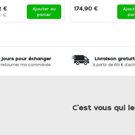
gées - La Sauteuse 30 cm
2 €
174,90 €
Ajouter au
Ajout
2 €
panier
pan
 jours pour échanger
Livraison gratui
 retourner ma commande
à partir de 69 € d'ac
C'est vous qui le