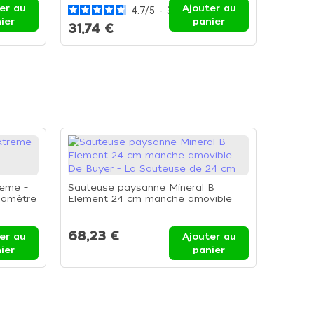
er au
Ajouter au
4.7
/
5
-
3
avis
ier
panier
31,74 €
14,88
reme –
Sauteuse paysanne Mineral B
iamètre
Element 24 cm manche amovible
De Buyer - La Sauteuse de 24 cm
68,23 €
er au
Ajouter au
ier
panier