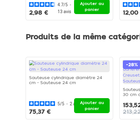
Ajouter au
4.7
/
5
-
panier
13
avis
2,98 €
12,00
Produits de la même catégor
-28%
Sauteuse cylindrique diamètre 24
cm - Sauteuse 24 cm
Sauteus
30 cm a
Les For
Ajouter au
5
/
5
-
2
avis
153,5
panier
75,37 €
213,2