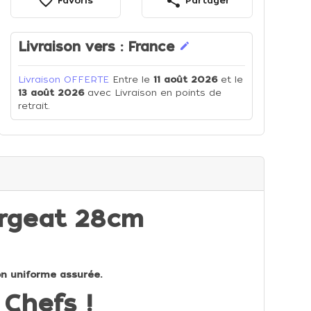
favorite_border
share
Favoris
Partager
Livraison vers :
France
edit
Livraison OFFERTE
Entre le
11 août 2026
et le
13 août 2026
avec Livraison en points de
retrait.
urgeat 28cm
on uniforme assurée.
Chefs !