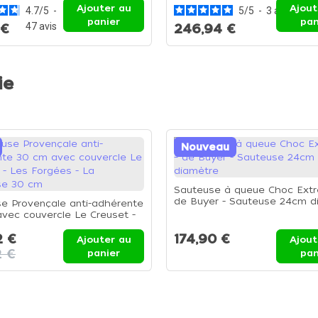
Ajouter au
Ajout
4.7
/
5
-
5
/
5
-
3
avis
panier
pan
47
avis
 €
246,94 €
ie
Nouveau
Sauteuse à queue Choc Ext
de Buyer - Sauteuse 24cm d
e Provençale anti-adhérente
vec couvercle Le Creuset -
gées - La Sauteuse 30 cm
2 €
174,90 €
Ajouter au
Ajout
2 €
panier
pan