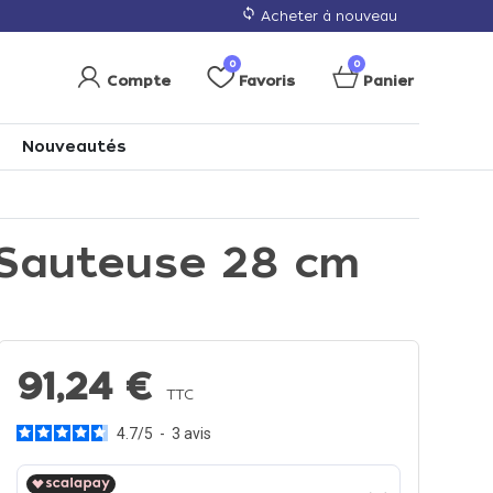
loop
Acheter à nouveau
0
0
Compte
Favoris
Panier
Nouveautés
 Sauteuse 28 cm
91,24 €
TTC
4.7
/
5
-
3
avis