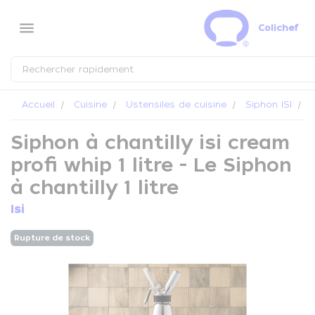
Panneau de gestion des cookies
menu
Colichef
Accueil
Cuisine
Ustensiles de cuisine
Siphon ISI
S
Siphon à chantilly isi cream
profi whip 1 litre - Le Siphon
à chantilly 1 litre
Isi
Rupture de stock