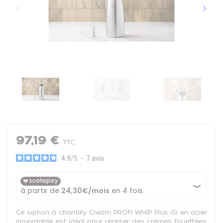
keyboard_arrow_left
keyboard_arrow_right
Précédent
Suiva
97,19 €
TTC
4.9
/
5
-
7
avis
Ce siphon à chantilly Cream PROFI WHIP Plus iSi en acier
inoxydable est idéal pour réaliser des crèmes fouettées