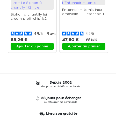
Entonnoir + tamis inox
amovible - L'Entonnoir +
Siphon à chantilly Isi
tamis
cream profi whip 1/2
L
litre - Le Siphon à
d
chantilly 1/2 litre
a
4.9
/
5
-
9
avis
4.9
/
5
-
89,26 €
47,60 €
98
avis
3
Ajouter au panier
Ajouter au panier
Depuis 2002
des prix compétitifs toute l'année
28 jours pour échanger
ou retourner ma commande
Livraison gratuite