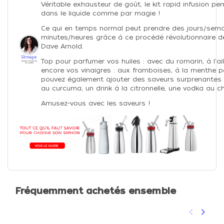
Véritable exhausteur de goût, le kit rapid infusion p
dans le liquide comme par magie !
Ce qui en temps normal peut prendre des jours/sema
minutes/heures grâce à ce procédé révolutionnaire d
Dave Arnold.
Top pour parfumer vos huiles : avec du romarin, à l'ail
encore vos vinaigres : aux framboises, à la menthe p
pouvez également ajouter des saveurs surprenantes à
au curcuma, un drink à la citronnelle, une vodka au c
Amusez-vous avec les saveurs !
Fréquemment achetés ensemble
keyboard_arrow_left
keyboard_arrow_right
Précéden
Suivan