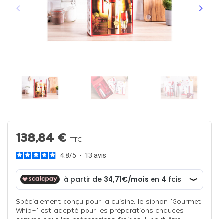
keyboard_arrow_left
keyboard_arrow_right
Précédent
Suiva
138,84 €
TTC
4.8
/
5
-
13
avis
Spécialement conçu pour la cuisine, le siphon "Gourmet
Whip+" est adapté pour les préparations chaudes