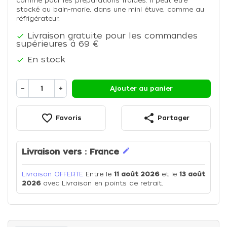
comme pour les préparations froides. Il peut être
stocké au bain-marie, dans une mini étuve, comme au
réfrigérateur.
Livraison gratuite pour les commandes

supérieures à 69 €
En stock

−
+
Ajouter au panier
favorite_border
share
Favoris
Partager
edit
Livraison vers :
France
Livraison OFFERTE
Entre le
11 août 2026
et le
13 août
2026
avec Livraison en points de retrait.