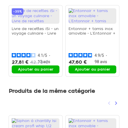
-35%
Livre de recettes iSi - un
Entonnoir + tamis inox
voyage culinaire - Livre
amovible - L'Entonnoir +
de recettes
tamis
L
d
a
4.1
/
5
-
4.9
/
5
-
27,81 €
42,79 €
13
avis
47,60 €
98
avis
3
Ajouter au panier
Ajouter au panier
Produits de la même catégorie
keyboard_arrow_left
keyboard_arrow_right
Précéden
Suivan