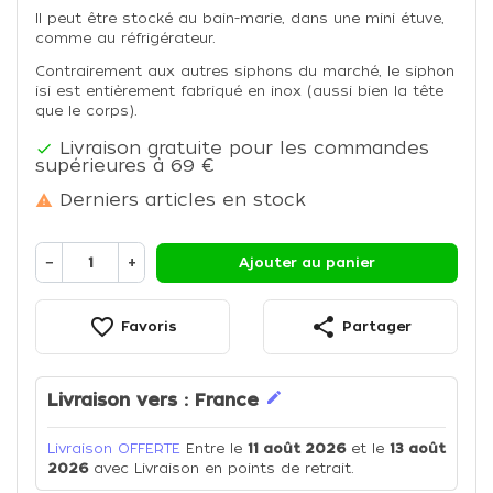
Il peut être stocké au bain-marie, dans une mini étuve,
comme au réfrigérateur.
Contrairement aux autres siphons du marché, le siphon
isi est entièrement fabriqué en inox (aussi bien la tête
que le corps).
Livraison gratuite pour les commandes

supérieures à 69 €
Derniers articles en stock

−
+
Ajouter au panier
favorite_border
share
Favoris
Partager
edit
Livraison vers :
France
Livraison OFFERTE
Entre le
11 août 2026
et le
13 août
2026
avec Livraison en points de retrait.