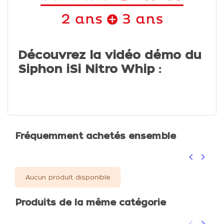
Découvrez la vidéo démo du
Siphon iSi Nitro Whip :
Fréquemment achetés ensemble
keyboard_arrow_left
keyboard_arrow_right
Précéden
Suivan
Aucun produit disponible
Produits de la même catégorie
keyboard_arrow_left
keyboard_arrow_right