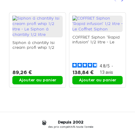
Précéden
Suivan
COFFRET Siphon "Rapid
infusion" 1/2 litre - Le
Siphon à chantilly Isi
Coffret Siphon
cream profi whip 1/2
E
litre - Le Siphon à
a
chantilly 1/2 litre
t
4.8
/
5
-
89,26 €
138,84 €
13
avis
Ajouter au panier
Ajouter au panier
Depuis 2002
des prix compétitifs toute l'année