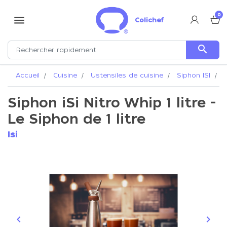
0
menu
Colichef
search
Accueil
Cuisine
Ustensiles de cuisine
Siphon ISI
S
Siphon iSi Nitro Whip 1 litre -
Le Siphon de 1 litre
Isi
keyboard_arrow_left
keyboard_arrow_right
Précédent
Suiva