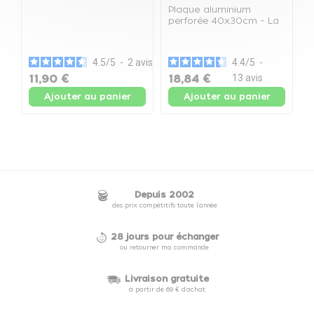
Plaque aluminium
perforée 40x30cm - La
G
plaque aluminium
G
perforée
4.5
/
5
-
2
avis
4.4
/
5
-
11,90 €
18,84 €
13
avis
1
Ajouter au panier
Ajouter au panier
Depuis 2002
des prix compétitifs toute l'année
28 jours pour échanger
ou retourner ma commande
Livraison gratuite
à partir de 69 € d'achat