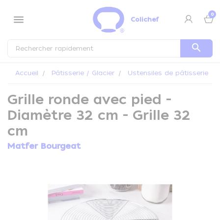
Panneau de gestion des cookies
0
menu
Colichef
search
Accueil
Pâtisserie / Glacier
Ustensiles de pâtisserie
Grille ronde avec pied -
Diamètre 32 cm - Grille 32
cm
Matfer Bourgeat