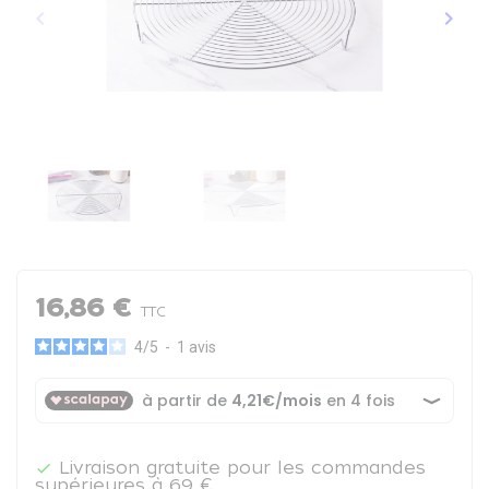
keyboard_arrow_left
keyboard_arrow_right
Précédent
Suiva
16,86 €
TTC
4
/
5
-
1
avis
Livraison gratuite pour les commandes

supérieures à 69 €