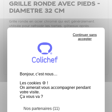
GRILLE RONDE AVEC PIEDS -
DIAMETRE 32 CM
Grille ronde en acier chromé qui est généralement
utilisée pour refroidir les tartes, gâteaux après
cuisson et pour le glaçage de vos pâtisseries.
Continuer sans
Cette grille ne va pas au four.
accepter
Caractéristiques Techniques :
Diamètre de la grille: 32 cm
Nombre de pieds: 3
Bonjour, c’est nous…
Les cookies 🍪 !
Fréquemment achetés ensemble
On aimerait vous accompagner pendant
votre visite.
keyboard_arrow_left
keyboard_arrow_right
Ça vous va ?
Précéden
Suivan
Nos partenaires (11)