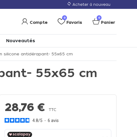
loop
Acheter à nouveau
0
0
Compte
Favoris
Panier
Nouveautés
n silicone antidérapant- 55x65 cm
apant- 55x65 cm
28,76 €
TTC
4.8
/
5
-
6
avis