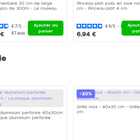
imentaire 30 cm de large
Pinceau plat poils en soie na
 pro de 300m - Le rouleau
cm - Pinceau plat 4 cm
 m
Ajouter au
Ajout
4.7
/
5
-
4.9
/
5
-
8
avis
panier
pan
47
avis
 €
6,94 €
ie
-20%
Grille inox - 40x30 cm - Gril
cm
aluminium perforée 40x30cm
aque aluminium perforée