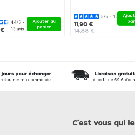
Ajout
5
/
5
-
1
avis
Ajouter au
pan
4.4
/
5
-
11,90 €
panier
13
avis
 €
14,88 €
 jours pour échanger
Livraison gratui
 retourner ma commande
à partir de 69 € d'ac
C'est vous qui le