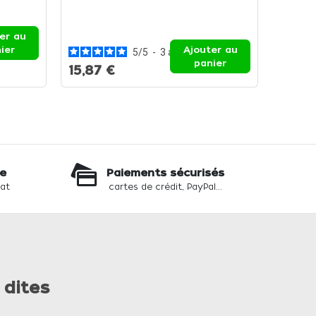
Grille 
cm - Gr
er au
ier
Ajouter au
5
/
5
-
3
avis
panier
15,87 €
16,86
te
Paiements sécurisés
hat
cartes de crédit, PayPal...
 dites