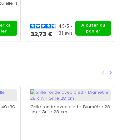
turelle 4
Rouleau
41cm av
Roulea
er au
Ajouter au
4.5
/
5
-
ier
panier
31
avis
32,73 €
23,8
keyboard_arrow_left
keyboard_arrow_right
Précédent
Suivant
le 40x30
Grille ronde avec pied - Diamètre 28
cm - Grille 28 cm