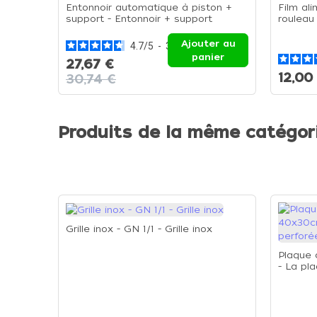
Entonnoir automatique à piston +
Film al
support - Entonnoir + support
rouleau
de 300
Ajouter au
4.7
/
5
-
3
avis
panier
27,67 €
12,00
30,74 €
Produits de la même catégor
Grille inox - GN 1/1 - Grille inox
Plaque 
- La pl