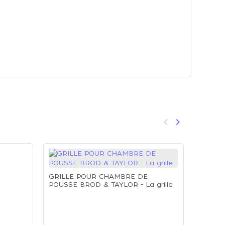
keyboard_arrow_left
keyboard_arrow_right
Précédent
Suivant
GRILLE POUR CHAMBRE DE
POUSSE BROD & TAYLOR - La grille