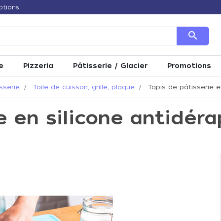
otions
search
e
Pizzeria
Pâtisserie / Glacier
Promotions
sserie
Toile de cuisson, grille, plaque
Tapis de pâtisserie e
ie en silicone antidér