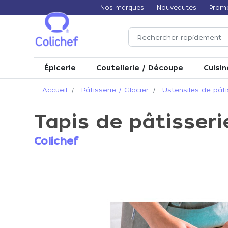
Nos marques
Nouveautés
Prom
Épicerie
Coutellerie / Découpe
Cuisin
Accueil
Pâtisserie / Glacier
Ustensiles de pâti
Tapis de pâtisser
Colichef