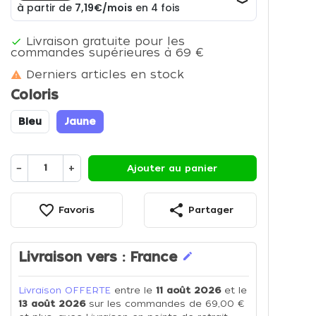
Livraison gratuite pour les

commandes supérieures à 69 €
Derniers articles en stock

Coloris
Bleu
Jaune
−
+
Ajouter au panier
favorite_border
share
Favoris
Partager
Livraison vers :
France
edit
Livraison OFFERTE
entre le
11 août 2026
et le
13 août 2026
sur les commandes de 69,00 €