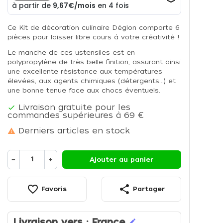
Ce Kit de décoration culinaire Déglon comporte 6
pièces pour laisser libre cours à votre créativité !
Le manche de ces ustensiles est en
polypropylène de très belle finition, assurant ainsi
une excellente résistance aux températures
élevées, aux agents chimiques (détergents...) et
une bonne tenue face aux chocs éventuels.
Livraison gratuite pour les

commandes supérieures à 69 €
Derniers articles en stock

−
+
Ajouter au panier
favorite_border
share
Favoris
Partager
Livraison vers :
France
edit