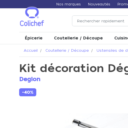
Nos marques
Nouveautés
Prom
Épicerie
Coutellerie / Découpe
Cuisin
Accueil
Coutellerie / Découpe
Ustensiles de 
Kit décoration Dég
Deglon
-40%