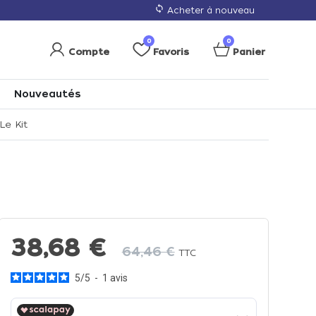
loop
Acheter à nouveau
0
0
Compte
Favoris
Panier
Nouveautés
Le Kit
38,68 €
64,46 €
TTC
5
/
5
-
1
avis