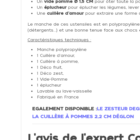
Un
vide pomme
Ø 1,5 CM
pour ôter toute la pa
Un
éplucheur
pour éplucher les légumes, lever
Une
cuillère d'amour
pour extraire une forme d
Le manche de ces ustensiles est en polypropylène d
(détergents...) et une bonne tenue face aux chocs 
Caractéristiques techniques :
Manche polypropylène
1 Cuillère d'amour,
1 Cuillère à pomme,
1 Déco fruit,
1 Déco zest,
1 Vide-Pomme
1 éplucheur
Lavable au lave-vaisselle
Fabriqué en France
EGALEMENT DISPONIBLE :
LE ZESTEUR DE
LA CUILLÈRE À POMMES 2,2 CM DÉGLON
L'avis de l'expert Co