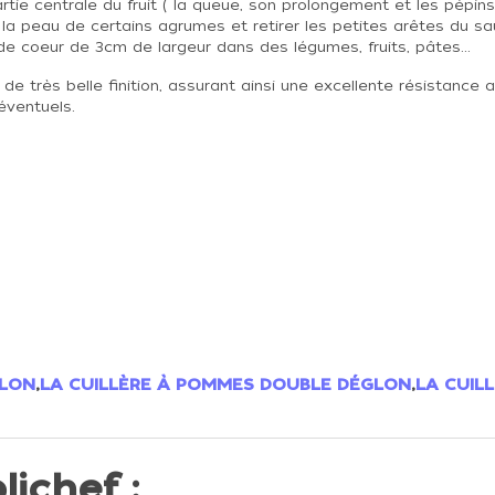
rtie centrale du fruit ( la queue, son prolongement et les pépins
 la peau de certains agrumes et retirer les petites arêtes du 
e coeur de 3cm de largeur dans des légumes, fruits, pâtes...
e très belle finition, assurant ainsi une excellente résistanc
éventuels.
GLON
,
LA CUILLÈRE À POMMES DOUBLE DÉGLON
,
LA CUIL
lichef :