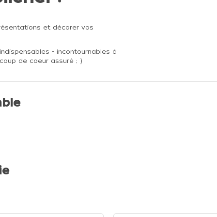
résentations et décorer vos
 indispensables - incontournables à
 coup de coeur assuré ; )
ble
ie