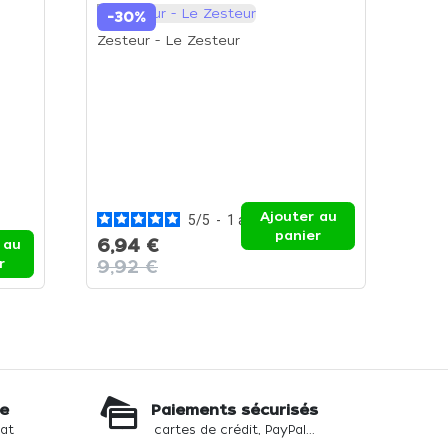
-30%
-40%
Zesteur - Le Zesteur
Vide p
pomme
Ajouter au
5
/
5
-
1
avis
panier
6,94 €
5,36 
 au
r
9,92 €
8,93 
te
Paiements sécurisés
hat
cartes de crédit, PayPal...