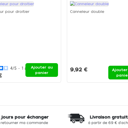
r pour droitier
Canneleur double
Ajouter au
4
/
5
-
1
avis
9,92 €
Ajouter
panier
€
panie
 jours pour échanger
Livraison gratui
 retourner ma commande
à partir de 69 € d'ac