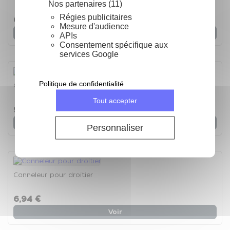
Nos partenaires (11)
Régies publicitaires
6,94 €
9,92 €
Mesure d'audience
Voir
APIs
Consentement spécifique aux
services Google
Politique de confidentialité
Canneleur double
Tout accepter
9,92 €
Voir
Personnaliser
Canneleur pour droitier
6,94 €
Voir