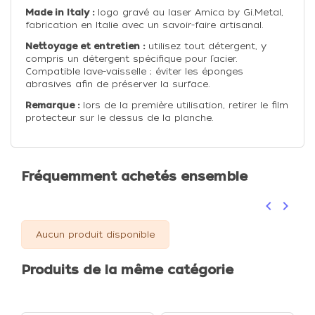
Made in Italy :
logo gravé au laser Amica by Gi.Metal,
fabrication en Italie avec un savoir-faire artisanal.
Nettoyage et entretien :
utilisez tout détergent, y
compris un détergent spécifique pour l’acier.
Compatible lave-vaisselle ; éviter les éponges
abrasives afin de préserver la surface.
Remarque :
lors de la première utilisation, retirer le film
protecteur sur le dessus de la planche.
Fréquemment achetés ensemble
keyboard_arrow_left
keyboard_arrow_right
Précéden
Suivan
Aucun produit disponible
Produits de la même catégorie