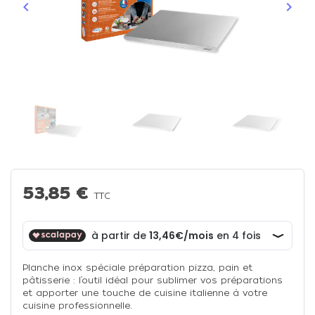
keyboard_arrow_left
keyboard_arrow_right
Précédent
Suiva
53,85 €
TTC
Planche inox spéciale préparation pizza, pain et
pâtisserie : l’outil idéal pour sublimer vos préparations
et apporter une touche de cuisine italienne à votre
cuisine professionnelle.