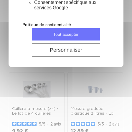
Consentement spécifique aux
10 cm
Eplucheur
services Google
4.5
/
5
-
6
avis
4.8
/
5
-
15,62 €
20,83 €
1,98 €
18
avis
1
Politique de confidentialité
Ajouter au panier
Ajouter au panier
Tout accepter
Produits de la même catégorie
Personnaliser
keyboard_arrow_left
keyboard_arrow_right
Précéden
Suivan
Cuillère à mesure (x4) -
Mesure graduée
M
Le lot de 4 cuillères
plastique 2 litres - La
0
mesure graduée
g
plastique
5
/
5
-
2
avis
5
/
5
-
2
avis
9,92 €
12,89 €
1