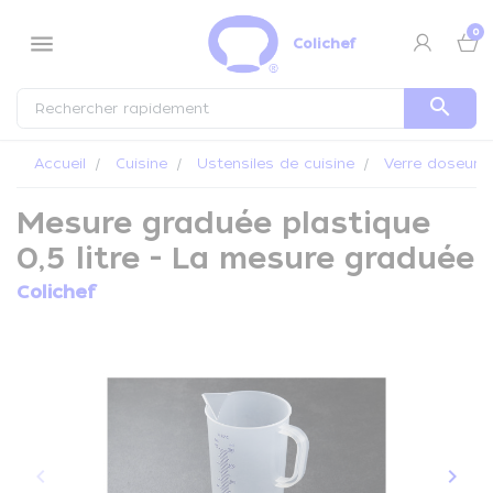
Panneau de gestion des cookies
0
menu
Colichef
search
Accueil
Cuisine
Ustensiles de cuisine
Verre doseur
Mesure graduée plastique
0,5 litre - La mesure graduée
Colichef
keyboard_arrow_left
keyboard_arrow_right
Précédent
Suiva