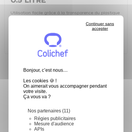
0.5 LITRE
Utilisation facile grâce à la transparence du plastique
et le jaugeage extérieur.
Continuer sans
Caractéristiques Techniques :
accepter
Contenance:
0,5 litre
Fréquemment achetés ensemble
Bonjour, c’est nous…
keyboard_arrow_left
keyboard_arrow_right
Les cookies 🍪 !
Précéden
Suivan
On aimerait vous accompagner pendant
votre visite.
Ça vous va ?
-25%
Nos partenaires (11)
Régies publicitaires
Mesure d'audience
Couteau d'office forgé
Eplucheur à légumes
E
APIs
10 cm - Couteau d'office
Castor - lame acier -
c