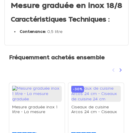
Mesure graduée en inox 18/8
Caractéristiques Techniques :
Contenance:
0,5 litre
Fréquemment achetés ensemble
keyboard_arrow_left
keyboard_arrow_right
Précéden
Suivan
-30%
Mesure graduée inox 1
Ciseaux de cuisine
litre - La mesure
Arcos 24 cm - Ciseaux
graduée
de cuisine 24 cm
B
r
d