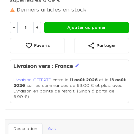
supérieures à 69 €
Derniers articles en stock

−
+
Ajouter au panier
favorite_border
share
Favoris
Partager
edit
Livraison vers :
France
Livraison OFFERTE
entre le
11 août 2026
et le
13 août
2026
sur les commandes de 69,00 € et plus, avec
Livraison en points de retrait. (Sinon à partir de
6,90 €)
Description
Avis