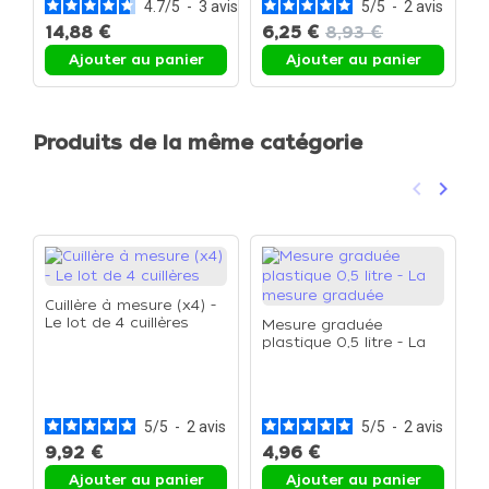
4.7
/
5
-
3
avis
5
/
5
-
2
avis
14,88 €
6,25 €
8,93 €
Ajouter au panier
Ajouter au panier
Produits de la même catégorie
keyboard_arrow_left
keyboard_arrow_right
Précéden
Suivan
Cuillère à mesure (x4) -
Le lot de 4 cuillères
Mesure graduée
plastique 0,5 litre - La
mesure graduée
M
p
m
p
5
/
5
-
2
avis
5
/
5
-
2
avis
9,92 €
4,96 €
1
Ajouter au panier
Ajouter au panier