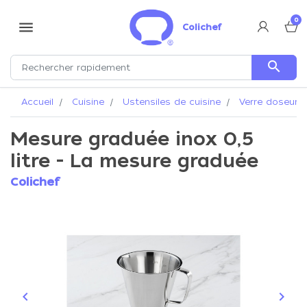
0
menu
Colichef
search
Accueil
Cuisine
Ustensiles de cuisine
Verre doseur
Mesure graduée inox 0,5
litre - La mesure graduée
Colichef
keyboard_arrow_left
keyboard_arrow_right
Précédent
Suiva