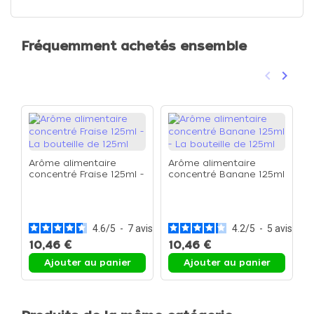
Fréquemment achetés ensemble
keyboard_arrow_left
keyboard_arrow_right
Précéden
Suivan
Arôme alimentaire
Arôme alimentaire
concentré Fraise 125ml -
concentré Banane 125ml
La bouteille de 125ml
- La bouteille de 125ml
A
c
L
4.6
/
5
-
7
avis
4.2
/
5
-
5
avis
10,46 €
10,46 €
1
Ajouter au panier
Ajouter au panier