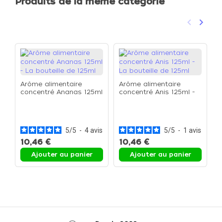
Produits de la même catégorie
keyboard_arrow_left
keyboard_arrow_right
Précéden
Suivan
Arôme alimentaire
Arôme alimentaire
concentré Ananas 125ml
concentré Anis 125ml -
- La bouteille de 125ml
La bouteille de 125ml
A
c
1
1
5
/
5
-
4
avis
5
/
5
-
1
avis
10,46 €
10,46 €
1
Ajouter au panier
Ajouter au panier