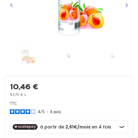
keyboard_arrow_left
keyboard_arrow_right
Précédent
Suiva
10,46 €
83,70 € L
TTC
4
/
5
-
4
avis