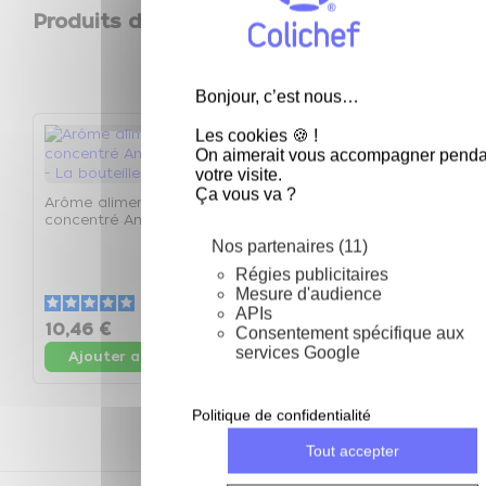
Produits de la même catégorie
keyboard_arrow_left
keyboard_arrow_right
Précéden
Suivan
Bonjour, c’est nous…
Les cookies 🍪 !
On aimerait vous accompagner penda
votre visite.
Ça vous va ?
Arôme alimentaire
Arôme alimentaire
concentré Ananas 125ml
concentré Anis 125ml -
- La bouteille de 125ml
La bouteille de 125ml
Nos partenaires (11)
A
c
Régies publicitaires
1
Mesure d'audience
1
5
/
5
-
4
avis
5
/
5
-
1
avis
APIs
10,46 €
10,46 €
1
Consentement spécifique aux
services Google
Ajouter au panier
Ajouter au panier
Politique de confidentialité
Tout accepter