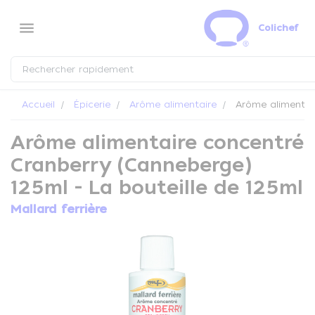
Panneau de gestion des cookies
menu
Colichef
Accueil
Épicerie
Arôme alimentaire
Arôme alimentair
Arôme alimentaire concentré
Cranberry (Canneberge)
125ml - La bouteille de 125ml
Mallard ferrière