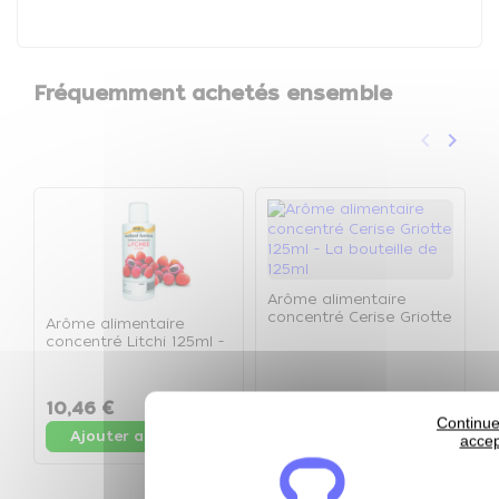
Fréquemment achetés ensemble
keyboard_arrow_left
keyboard_arrow_right
Précéden
Suivan
Arôme alimentaire
concentré Cerise Griotte
Arôme alimentaire
A
125ml - La bouteille de
concentré Litchi 125ml -
c
125ml
La bouteille de 125ml
-
10,46 €
10,46 €
9
Continue
Ajouter au panier
Ajouter au panier
accep