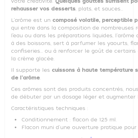
votre créativité.
Quelques gouttes suffisent
po
rehausser vos desserts
, plats, et sauces...
L'arôme est un
composé volatile, perceptible p
qui entre dans la composition de nombreuses r
l’eau ou dans les préparations liquides, l'arôm
à des boissons, sert à parfumer les yaourts, flan
confiseries… ou à renforcer le goût de certai
la crème glacée.
Il supporte les
cuissons à haute température s
de l'arôme
.
Ces arômes sont des produits concentrés, nous
de débuter par un dosage léger et augmenter l
Caractéristiques techniques :
Conditionnement : flacon de 125 ml.
Flacon muni d'une ouverture pratique pour