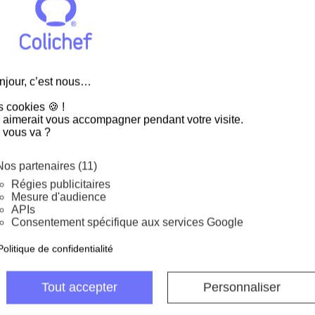
 pour un dosage parfait
AIRE DE VANILLE BOURBON
.
njour, c’est nous…
s cookies 🍪 !
lichef :
 aimerait vous accompagner pendant votre visite.
 vous va ?
tissières, macarons,
Nos partenaires (11)
me vos préparations salées &
Régies publicitaires
Mesure d'audience
APIs
es alimentaires qui permet
Consentement spécifique aux services Google
ne peut pas transformer à
Politique de confidentialité
ncentration gustative, ces
Tout accepter
Personnaliser
vres en calories et sont