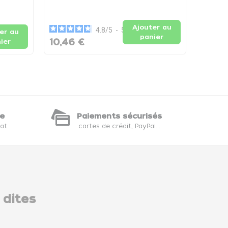
Arôme 
Coqueli
125ml
Ajouter au
4.8
/
5
-
5
avis
er au
panier
10,46 €
10,46
ier
te
Paiements sécurisés
hat
cartes de crédit, PayPal...
 dites