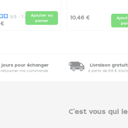
Ajouter au
5
/
5
-
1
avis
10,46 €
Ajout
panier
 €
pan
 jours pour échanger
Livraison gratui
 retourner ma commande
à partir de 69 € d'ac
C'est vous qui le