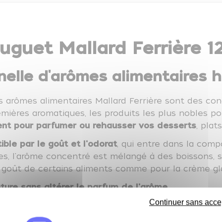
guet Mallard Ferrière 1
elle d'arômes alimentaires 
les arômes alimentaires Mallard Ferrière sont des con
mières aromatiques, les produits les plus nobles po
ent
pour parfumer ou rehausser vos desserts
, plats
ible par le goût et l'odorat
, qui entre dans la com
des, l'arôme concentré est mélangé à des boissons, s
le goût de certains aliments comme pour la crème gl
ure sans altérer le parfum de l'arôme
.
Continuer sans acce
, nous vous conseillons de débuter par un dosage l