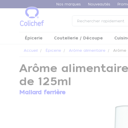
Panneau de gestion des cookies
Nos marques
Nouveautés
Prom
Épicerie
Coutellerie / Découpe
Cuisin
Accueil
Épicerie
Arôme alimentaire
Arôme a
Arôme alimentaire
de 125ml
Mallard ferrière