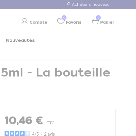
loop
Acheter à nouveau
0
0
Compte
Favoris
Panier
Nouveautés
ml - La bouteille
10,46 €
TTC
4
/
5
-
2
avis