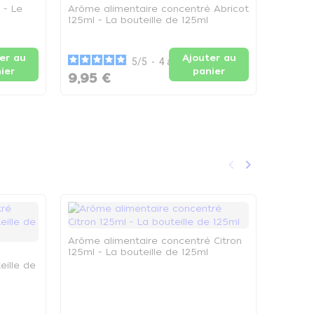
 - Le
Arôme alimentaire concentré Abricot
Arôme 
125ml - La bouteille de 125ml
125ml -
er au
Ajouter au
5
/
5
-
4
avis
ier
panier
9,95 €
10,46
keyboard_arrow_left
keyboard_arrow_right
Précédent
Suivant
Arôme alimentaire concentré Citron
125ml - La bouteille de 125ml
eille de