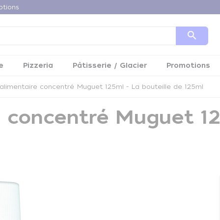
otions
search
e
Pizzeria
Pâtisserie / Glacier
Promotions
limentaire concentré Muguet 125ml - La bouteille de 125ml
 concentré Muguet 125