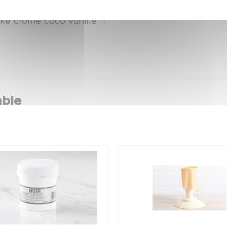
ettes diététiques.
ke arôme coco vanille !
ble