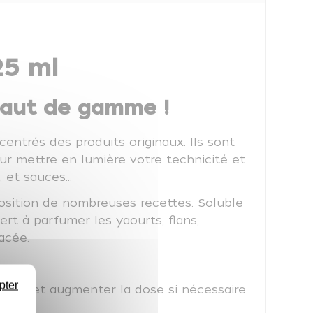
25 ml
haut de gamme !
centrés des produits originaux. Ils sont
ur mettre en lumière votre technicité et
, et sauces...
position de nombreuses recettes. Soluble
ert à parfumer les yaourts, flans,
acée.
pter
éger et augmenter la dose si nécessaire.