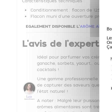
Caractéristiques techniques :
Conditionnement : flacon de 125 ml.
Flacon muni d'une ouverture pratique
EGALEMENT DISPONIBLE L'
ARÔME ALIMENT
Bo
Le
L'avis de l'expert Co
On
Ça
Idéal pour parfumer vos crèmes pâ
ganache, sorbets, yaourt... ou mê
cocktails !
Une gamme professionnelle d'arôm
de capturer des saveurs que l'on 
l'état naturel !
A noter : Malgré leur puissante co
arômes alimentaires sont très pau