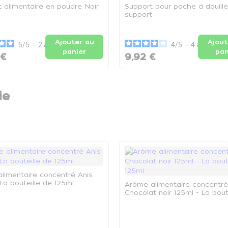
t alimentaire en poudre Noir
Support pour poche à douille
support
Ajouter au
Ajout
5
/
5
-
2
avis
4
/
5
-
4
avis
panier
pan
 €
9,92 €
ie
limentaire concentré Anis
 La bouteille de 125ml
Arôme alimentaire concentré
Chocolat noir 125ml - La bout
125ml