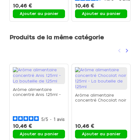
10,46 €
10,46 €
7
Ajouter au panier
Ajouter au panier
Produits de la même catégorie
keyboard_arrow_left
keyboard_arrow_right
Précéden
Suivan
Arôme alimentaire
concentré Anis 125ml -
Arôme alimentaire
La bouteille de 125ml
concentré Chocolat noir
A
125ml - La bouteille de
c
125ml
L
5
/
5
-
1
avis
10,46 €
10,46 €
1
Ajouter au panier
Ajouter au panier