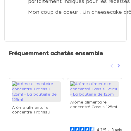
parfaitement indiqués pour les recettes 
Mon coup de coeur : Un cheesecake ar
Fréquemment achetés ensemble
keyboard_arrow_left
keyboard_arrow_right
Précéden
Suivan
Arôme alimentaire
concentré Cassis 125ml
Arôme alimentaire
- La bouteille de 125ml
concentré Tiramisu
A
125ml - La bouteille de
c
125ml
b
b
4.3
/
5
-
3
avis